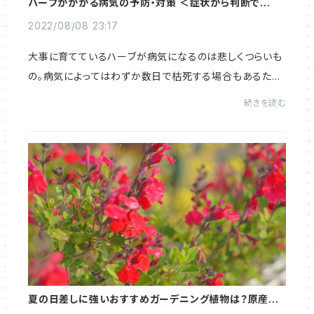
ハーブがかかる病気の予防・対策 ＜症状から判断できる
早見表つき＞
2022/08/08 23:17
大事に育てているハーブが病気になるのは悲しくつらいも
の。病気によってはわずか数日で枯死する場合もあるた
め、気になる症状が現れたら早期対処が肝心です。他の株
続きを読む
にうつる危険性があるのも怖いですね。ハーブ...
夏の日差しに強いおすすめガーデニング植物は？原産地
に注目して長く花咲くハーブを選ぼう