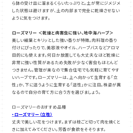
ら鉢の受け皿に溜まるくらいたっぷりと。土が常にジメジメ
した状態は避けますが、土の内部まで完全に乾燥させない
ように気をつけます。
ローズマリー ＜乾燥と病害虫に強い、地中海ハーブ＞
美しい細葉とキリッとした強い香りが特徴。肉料理の香り
付けにぴったりで、美容液やオイル、ハーブバスなどアロマ
目的にも使えます。何日か放置しても大丈夫なほど乾燥に
非常に強い性質があるため失敗が少なく害虫もほとんど
つきません。管理が楽なので集合住宅でも気軽に育てやす
いハーブです。ローズマリーは、上へ向かって生育する「立
性」か、下に這うように生育する「這性」かに注目。株姿が異
なるので自分の育て方に合う方を選びましょう。
ローズマリーのおすすめ品種
・ローズマリー（立性）
丈夫で美しい花をつけます。まずは枝ごと切って肉を焼くと
きに加えてみてください。芳香が食欲をそそります。