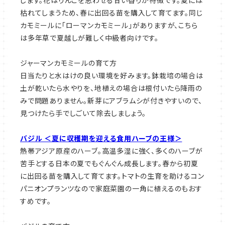
します。花はりんごを思わせる甘い香りが特徴です。夏には
枯れてしまうため、春に出回る苗を購入して育てます。同じ
カモミールに「ローマンカモミール」がありますが、こちら
は多年草で夏越しが難しく中級者向けです。
ジャーマンカモミールの育て方
日当たりと水はけの良い環境を好みます。鉢栽培の場合は
土が乾いたら水やりを、地植えの場合は根付いたら降雨の
みで問題ありません。新芽にアブラムシが付きやすいので、
見つけたら手でしごいて除去しましょう。
バジル ＜夏に収穫期を迎える食用ハーブの王様＞
熱帯アジア原産のハーブ。高温多湿に強く、多くのハーブが
苦手とする日本の夏でもぐんぐん成長します。春から初夏
に出回る苗を購入して育てます。トマトの生育を助けるコン
パニオンプランツなので家庭菜園の一角に植えるのもおす
すめです。