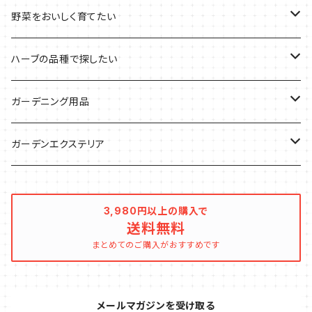
デトックスに
魚料理に
カラーリーフ
パーティーハーブ
野菜をおいしく育てたい
気分で香りを楽しみたい
BBQ・肉料理に
ハーブガーデンづくりに
インスタ映えハーブ
トマトのコンパニオン
ハーブの品種で探したい
サラダに使いたい
夏のハーブガーデンに
虫よけに使いたい
ジャガイモのコンパニオン
ミント・ハーブ苗
ガーデニング用品
秋植えで料理に
ハーブバスに
葉物野菜のコンパニオン
バジル・ハーブ苗
その他
ガーデンエクステリア
メディカルハーブ
ナスのコンパニオン
セージ・ハーブ苗
VegTrug（ベジトラグ）
プランター・シェルフ
3,980円以上の購入で
送料無料
キュウリのコンパニオン
タイム・ハーブ苗
プランター
パラソル
まとめてのご購入がおすすめです
テラコッタ製プランター
ニンジンのコンパニオン
ボリジ・ハーブ苗
トレリス
メールマガジンを受け取る
樹脂製 / プラ製プランター