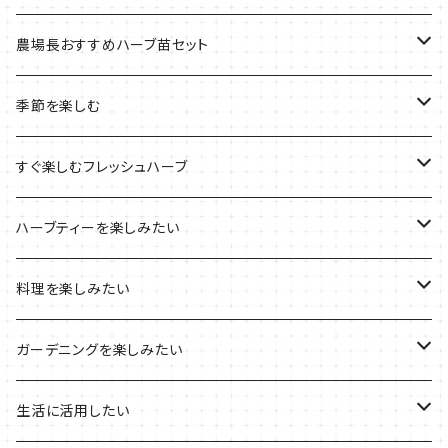
季節のおすすめ商品
フェルトプランターの栽培キット
農場長おすすめハーブ苗セット
ルーツポーチの栽培キット
農場長おすすめセット
季節を楽しむ
ブリキプランターの栽培キット
おすすめの寄せ植え
2022年のお正月
すぐ楽しむフレッシュハーブ
木製プランターの栽培キット
2022年の母の日
ハーブミックス
ハーブティーを楽しみたい
プラ製プランターの栽培キット
2021年の敬老の日
ハーブブーケ
ハーブティーの定番ハーブ
料理を楽しみたい
その他のプランターの栽培キット
2021年のハロウィン
フレッシュハーブ
リラックスしたい時に
料理の定番ハーブ
ガーデニングを楽しみたい
2021年のクリスマス
シャキッとしたい時に
イタリア料理に
花を楽しみたい
生活に活用したい