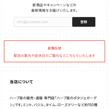
イチゴをおいしく育てたい
マロウ・ハーブ苗
オーニング
新商品やキャンペーンなどの

最新情報をお届けいたします。
ファイバー製プランター
ヒソップ・ハーブ苗
シェード
登録
ブリキ製プランター
オレガノ・ハーブ苗
テーブル・チェア・ベンチ
木製プランター
フェンネル・ハーブ苗
デッキ・タイル・人工芝
お知らせ
緊急の案内や定休日のご案内などこちらでいたします
カモミール・ハーブ苗
イルミネーション・ライト
ラベンダー・ハーブ苗
当店について
ローズマリー・ハーブ苗
ハーブ苗の販売・通販 専門店「ハーブ苗のポタジェガーデ
ガーデンベジタ・イタリア野菜
ン」です。ミント、バジル、タイム、ローズマリーなど約150種