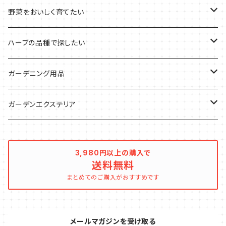
デトックスに
魚料理に
カラーリーフ
パーティーハーブ
野菜をおいしく育てたい
気分で香りを楽しみたい
BBQ・肉料理に
ハーブガーデンづくりに
インスタ映えハーブ
トマトのコンパニオン
ハーブの品種で探したい
サラダに使いたい
夏のハーブガーデンに
虫よけに使いたい
ジャガイモのコンパニオン
ミント・ハーブ苗
ガーデニング用品
秋植えで料理に
ハーブバスに
葉物野菜のコンパニオン
バジル・ハーブ苗
その他
ガーデンエクステリア
メディカルハーブ
ナスのコンパニオン
セージ・ハーブ苗
VegTrug（ベジトラグ）
プランター・シェルフ
3,980円以上の購入で
送料無料
キュウリのコンパニオン
タイム・ハーブ苗
プランター
パラソル
まとめてのご購入がおすすめです
テラコッタ製プランター
ニンジンのコンパニオン
ボリジ・ハーブ苗
トレリス
メールマガジンを受け取る
樹脂製 / プラ製プランター