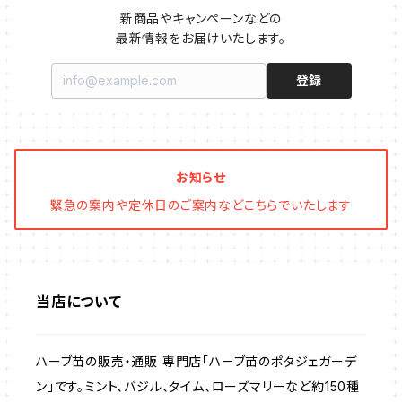
イチゴをおいしく育てたい
マロウ・ハーブ苗
オーニング
新商品やキャンペーンなどの

最新情報をお届けいたします。
ファイバー製プランター
ヒソップ・ハーブ苗
シェード
登録
ブリキ製プランター
オレガノ・ハーブ苗
テーブル・チェア・ベンチ
木製プランター
フェンネル・ハーブ苗
デッキ・タイル・人工芝
お知らせ
緊急の案内や定休日のご案内などこちらでいたします
カモミール・ハーブ苗
イルミネーション・ライト
ラベンダー・ハーブ苗
当店について
ローズマリー・ハーブ苗
ハーブ苗の販売・通販 専門店「ハーブ苗のポタジェガーデ
ガーデンベジタ・イタリア野菜
ン」です。ミント、バジル、タイム、ローズマリーなど約150種