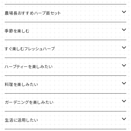
季節のおすすめ商品
フェルトプランターの栽培キット
農場長おすすめハーブ苗セット
ルーツポーチの栽培キット
農場長おすすめセット
季節を楽しむ
ブリキプランターの栽培キット
おすすめの寄せ植え
2022年のお正月
すぐ楽しむフレッシュハーブ
木製プランターの栽培キット
2022年の母の日
ハーブミックス
ハーブティーを楽しみたい
プラ製プランターの栽培キット
2021年の敬老の日
ハーブブーケ
ハーブティーの定番ハーブ
料理を楽しみたい
その他のプランターの栽培キット
2021年のハロウィン
フレッシュハーブ
リラックスしたい時に
料理の定番ハーブ
ガーデニングを楽しみたい
2021年のクリスマス
シャキッとしたい時に
イタリア料理に
花を楽しみたい
生活に活用したい