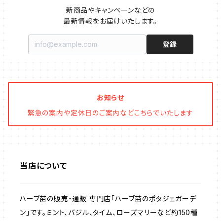
イチゴをおいしく育てたい
マロウ・ハーブ苗
オーニング
新商品やキャンペーンなどの

最新情報をお届けいたします。
ファイバー製プランター
ヒソップ・ハーブ苗
シェード
登録
ブリキ製プランター
オレガノ・ハーブ苗
テーブル・チェア・ベンチ
木製プランター
フェンネル・ハーブ苗
デッキ・タイル・人工芝
お知らせ
緊急の案内や定休日のご案内などこちらでいたします
カモミール・ハーブ苗
イルミネーション・ライト
ラベンダー・ハーブ苗
当店について
ローズマリー・ハーブ苗
ハーブ苗の販売・通販 専門店「ハーブ苗のポタジェガーデ
ガーデンベジタ・イタリア野菜
ン」です。ミント、バジル、タイム、ローズマリーなど約150種