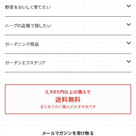
デトックスに
魚料理に
カラーリーフ
パーティーハーブ
野菜をおいしく育てたい
気分で香りを楽しみたい
BBQ・肉料理に
ハーブガーデンづくりに
インスタ映えハーブ
トマトのコンパニオン
ハーブの品種で探したい
サラダに使いたい
夏のハーブガーデンに
虫よけに使いたい
ジャガイモのコンパニオン
ミント・ハーブ苗
ガーデニング用品
秋植えで料理に
ハーブバスに
葉物野菜のコンパニオン
バジル・ハーブ苗
その他
ガーデンエクステリア
メディカルハーブ
ナスのコンパニオン
セージ・ハーブ苗
VegTrug（ベジトラグ）
プランター・シェルフ
3,980円以上の購入で
送料無料
キュウリのコンパニオン
タイム・ハーブ苗
プランター
パラソル
まとめてのご購入がおすすめです
テラコッタ製プランター
ニンジンのコンパニオン
ボリジ・ハーブ苗
トレリス
メールマガジンを受け取る
樹脂製 / プラ製プランター