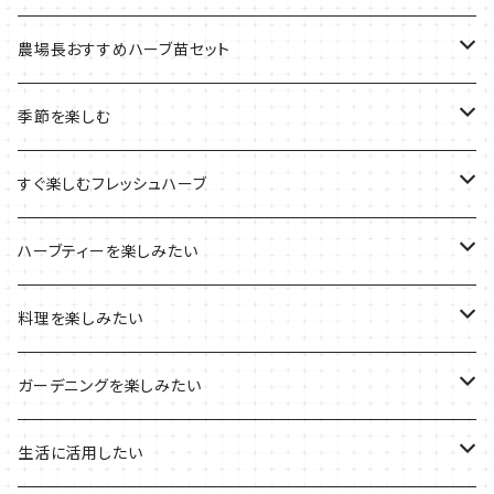
季節のおすすめ商品
フェルトプランターの栽培キット
農場長おすすめハーブ苗セット
ルーツポーチの栽培キット
農場長おすすめセット
季節を楽しむ
ブリキプランターの栽培キット
おすすめの寄せ植え
2022年のお正月
すぐ楽しむフレッシュハーブ
木製プランターの栽培キット
2022年の母の日
ハーブミックス
ハーブティーを楽しみたい
プラ製プランターの栽培キット
2021年の敬老の日
ハーブブーケ
ハーブティーの定番ハーブ
料理を楽しみたい
その他のプランターの栽培キット
2021年のハロウィン
フレッシュハーブ
リラックスしたい時に
料理の定番ハーブ
ガーデニングを楽しみたい
2021年のクリスマス
シャキッとしたい時に
イタリア料理に
花を楽しみたい
生活に活用したい