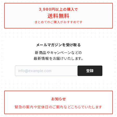
3,980円以上の購入で
送料無料
キュウリのコンパニオン
タイム・ハーブ苗
プランター
パラソル
まとめてのご購入がおすすめです
テラコッタ製プランター
ニンジンのコンパニオン
ボリジ・ハーブ苗
トレリス
メールマガジンを受け取る
樹脂製 / プラ製プランター
イチゴをおいしく育てたい
マロウ・ハーブ苗
オーニング
新商品やキャンペーンなどの

最新情報をお届けいたします。
ファイバー製プランター
ヒソップ・ハーブ苗
シェード
登録
ブリキ製プランター
オレガノ・ハーブ苗
テーブル・チェア・ベンチ
木製プランター
フェンネル・ハーブ苗
デッキ・タイル・人工芝
お知らせ
緊急の案内や定休日のご案内などこちらでいたします
カモミール・ハーブ苗
イルミネーション・ライト