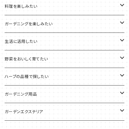
プラ製プランターの栽培キット
2021年の敬老の日
ハーブブーケ
ハーブティーの定番ハーブ
料理を楽しみたい
その他のプランターの栽培キット
2021年のハロウィン
フレッシュハーブ
リラックスしたい時に
料理の定番ハーブ
ガーデニングを楽しみたい
2021年のクリスマス
シャキッとしたい時に
イタリア料理に
花を楽しみたい
生活に活用したい
デトックスに
魚料理に
カラーリーフ
パーティーハーブ
野菜をおいしく育てたい
気分で香りを楽しみたい
BBQ・肉料理に
ハーブガーデンづくりに
インスタ映えハーブ
トマトのコンパニオン
ハーブの品種で探したい
サラダに使いたい
夏のハーブガーデンに
虫よけに使いたい
ジャガイモのコンパニオン
ミント・ハーブ苗
ガーデニング用品
秋植えで料理に
ハーブバスに
葉物野菜のコンパニオン
バジル・ハーブ苗
その他
ガーデンエクステリア
メディカルハーブ
ナスのコンパニオン
セージ・ハーブ苗
VegTrug（ベジトラグ）
プランター・シェルフ