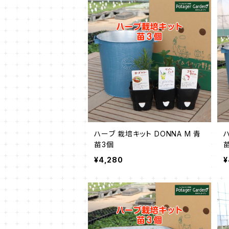
ハーブ 栽培キット DONNA M 青
ハ
苗3個
¥4,280
¥