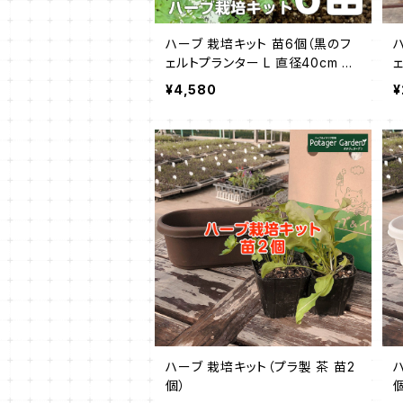
ハーブ 栽培キット 苗6個（黒のフ
ェルトプランター L 直径40cm ガ
ーデニング 花苗 苗木 家庭菜園
¥4,580
¥
初心者 寄せ植え キット ハーブテ
ィー 観葉植物 送料無料 ）
ハーブ 栽培キット（プラ製 茶 苗2
個）