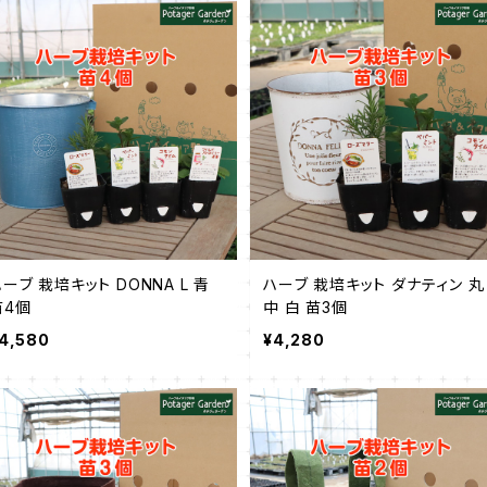
ーブ 栽培キット DONNA L 青
ハーブ 栽培キット ダナティン 丸
苗4個
中 白 苗3個
4,580
¥4,280