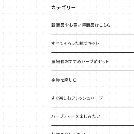
カテゴリー
新商品やお買い得商品はこちら
今イチオシの商品
すべてそろった栽培キット
季節のおすすめ商品
フェルトプランターの栽培キット
農場長おすすめハーブ苗セット
ルーツポーチの栽培キット
農場長おすすめセット
季節を楽しむ
ブリキプランターの栽培キット
おすすめの寄せ植え
2022年のお正月
すぐ楽しむフレッシュハーブ
木製プランターの栽培キット
2022年の母の日
ハーブミックス
ハーブティーを楽しみたい