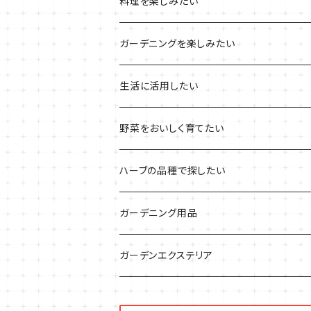
プラ製プランターの栽培キット
2021年の敬老の日
ハーブブーケ
ハーブティーの定番ハーブ
料理を楽しみたい
その他のプランターの栽培キット
2021年のハロウィン
フレッシュハーブ
リラックスしたい時に
料理の定番ハーブ
ガーデニングを楽しみたい
2021年のクリスマス
シャキッとしたい時に
イタリア料理に
花を楽しみたい
生活に活用したい
デトックスに
魚料理に
カラーリーフ
パーティーハーブ
野菜をおいしく育てたい
気分で香りを楽しみたい
BBQ・肉料理に
ハーブガーデンづくりに
インスタ映えハーブ
トマトのコンパニオン
ハーブの品種で探したい
サラダに使いたい
夏のハーブガーデンに
虫よけに使いたい
ジャガイモのコンパニオン
ミント・ハーブ苗
ガーデニング用品
秋植えで料理に
ハーブバスに
葉物野菜のコンパニオン
バジル・ハーブ苗
その他
ガーデンエクステリア
メディカルハーブ
ナスのコンパニオン
セージ・ハーブ苗
VegTrug（ベジトラグ）
プランター・シェルフ