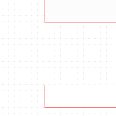
キュウリのコンパニオン
タイム・ハーブ苗
プランター
パラソル
テラコッタ製プランター
ニンジンのコンパニオン
ボリジ・ハーブ苗
トレリス
樹脂製 / プラ製プランター
イチゴをおいしく育てたい
マロウ・ハーブ苗
オーニング
ファイバー製プランター
ヒソップ・ハーブ苗
シェード
ブリキ製プランター
オレガノ・ハーブ苗
テーブル・チェア・ベンチ
木製プランター
フェンネル・ハーブ苗
デッキ・タイル・人工芝
カモミール・ハーブ苗
イルミネーション・ライト