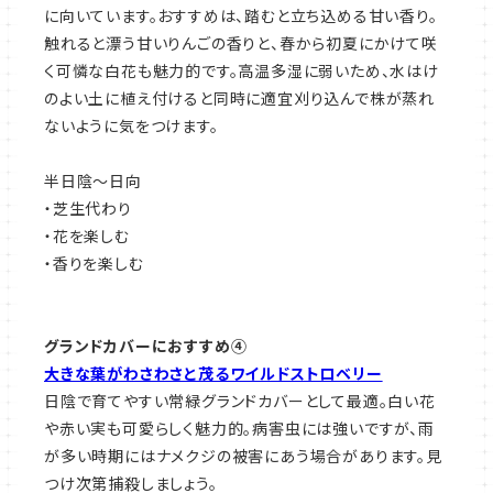
に向いています。おすすめは、踏むと立ち込める甘い香り。
触れると漂う甘いりんごの香りと、春から初夏にかけて咲
く可憐な白花も魅力的です。高温多湿に弱いため、水はけ
のよい土に植え付けると同時に適宜刈り込んで株が蒸れ
ないように気をつけます。
半日陰～日向
・芝生代わり
・花を楽しむ
・香りを楽しむ
グランドカバーにおすすめ④
大きな葉がわさわさと茂るワイルドストロベリー
日陰で育てやすい常緑グランドカバーとして最適。白い花
や赤い実も可愛らしく魅力的。病害虫には強いですが、雨
が多い時期にはナメクジの被害にあう場合があります。見
つけ次第捕殺しましょう。