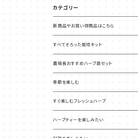
カテゴリー
新商品やお買い得商品はこちら
今イチオシの商品
すべてそろった栽培キット
季節のおすすめ商品
フェルトプランターの栽培キット
農場長おすすめハーブ苗セット
ルーツポーチの栽培キット
農場長おすすめセット
季節を楽しむ
ブリキプランターの栽培キット
おすすめの寄せ植え
2022年のお正月
すぐ楽しむフレッシュハーブ
木製プランターの栽培キット
2022年の母の日
ハーブミックス
ハーブティーを楽しみたい