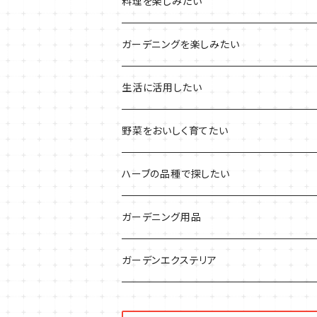
プラ製プランターの栽培キット
2021年の敬老の日
ハーブブーケ
ハーブティーの定番ハーブ
料理を楽しみたい
その他のプランターの栽培キット
2021年のハロウィン
フレッシュハーブ
リラックスしたい時に
料理の定番ハーブ
ガーデニングを楽しみたい
2021年のクリスマス
シャキッとしたい時に
イタリア料理に
花を楽しみたい
生活に活用したい
デトックスに
魚料理に
カラーリーフ
パーティーハーブ
野菜をおいしく育てたい
気分で香りを楽しみたい
BBQ・肉料理に
ハーブガーデンづくりに
インスタ映えハーブ
トマトのコンパニオン
ハーブの品種で探したい
サラダに使いたい
夏のハーブガーデンに
虫よけに使いたい
ジャガイモのコンパニオン
ミント・ハーブ苗
ガーデニング用品
秋植えで料理に
ハーブバスに
葉物野菜のコンパニオン
バジル・ハーブ苗
その他
ガーデンエクステリア
メディカルハーブ
ナスのコンパニオン
セージ・ハーブ苗
VegTrug（ベジトラグ）
プランター・シェルフ