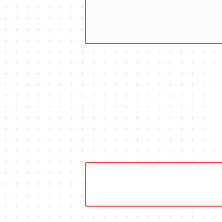
キュウリのコンパニオン
タイム・ハーブ苗
プランター
パラソル
テラコッタ製プランター
ニンジンのコンパニオン
ボリジ・ハーブ苗
トレリス
樹脂製 / プラ製プランター
イチゴをおいしく育てたい
マロウ・ハーブ苗
オーニング
ファイバー製プランター
ヒソップ・ハーブ苗
シェード
ブリキ製プランター
オレガノ・ハーブ苗
テーブル・チェア・ベンチ
木製プランター
フェンネル・ハーブ苗
デッキ・タイル・人工芝
カモミール・ハーブ苗
イルミネーション・ライト