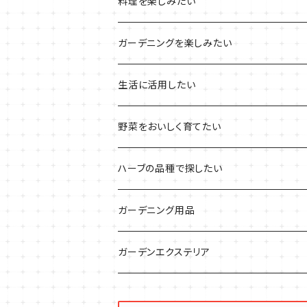
プラ製プランターの栽培キット
2021年の敬老の日
ハーブブーケ
ハーブティーの定番ハーブ
料理を楽しみたい
その他のプランターの栽培キット
2021年のハロウィン
フレッシュハーブ
リラックスしたい時に
料理の定番ハーブ
ガーデニングを楽しみたい
2021年のクリスマス
シャキッとしたい時に
イタリア料理に
花を楽しみたい
生活に活用したい
デトックスに
魚料理に
カラーリーフ
パーティーハーブ
野菜をおいしく育てたい
気分で香りを楽しみたい
BBQ・肉料理に
ハーブガーデンづくりに
インスタ映えハーブ
トマトのコンパニオン
ハーブの品種で探したい
サラダに使いたい
夏のハーブガーデンに
虫よけに使いたい
ジャガイモのコンパニオン
ミント・ハーブ苗
ガーデニング用品
秋植えで料理に
ハーブバスに
葉物野菜のコンパニオン
バジル・ハーブ苗
その他
ガーデンエクステリア
メディカルハーブ
ナスのコンパニオン
セージ・ハーブ苗
VegTrug（ベジトラグ）
プランター・シェルフ