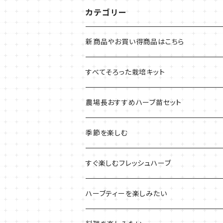
カテゴリー
新商品やお買い得商品はこちら
今イチオシの商品
すべてそろった栽培キット
季節のおすすめ商品
フェルトプランターの栽培キット
農場長おすすめハーブ苗セット
ルーツポーチの栽培キット
農場長おすすめセット
季節を楽しむ
ブリキプランターの栽培キット
おすすめの寄せ植え
2022年のお正月
すぐ楽しむフレッシュハーブ
木製プランターの栽培キット
2022年の母の日
ハーブミックス
ハーブティーを楽しみたい