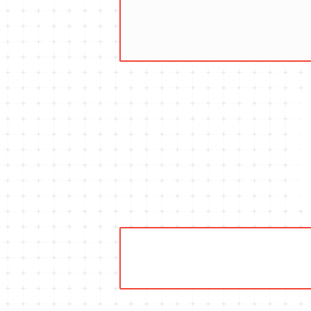
キュウリのコンパニオン
タイム・ハーブ苗
プランター
パラソル
テラコッタ製プランター
ニンジンのコンパニオン
ボリジ・ハーブ苗
トレリス
樹脂製 / プラ製プランター
イチゴをおいしく育てたい
マロウ・ハーブ苗
オーニング
ファイバー製プランター
ヒソップ・ハーブ苗
シェード
ブリキ製プランター
オレガノ・ハーブ苗
テーブル・チェア・ベンチ
木製プランター
フェンネル・ハーブ苗
デッキ・タイル・人工芝
カモミール・ハーブ苗
イルミネーション・ライト