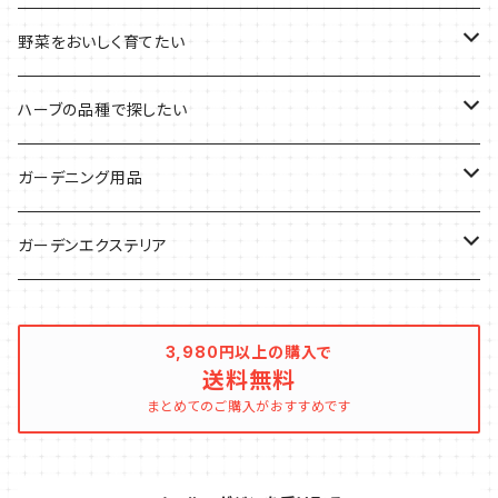
デトックスに
魚料理に
カラーリーフ
パーティーハーブ
野菜をおいしく育てたい
気分で香りを楽しみたい
BBQ・肉料理に
ハーブガーデンづくりに
インスタ映えハーブ
トマトのコンパニオン
ハーブの品種で探したい
サラダに使いたい
夏のハーブガーデンに
虫よけに使いたい
ジャガイモのコンパニオン
ミント・ハーブ苗
ガーデニング用品
秋植えで料理に
ハーブバスに
葉物野菜のコンパニオン
バジル・ハーブ苗
その他
ガーデンエクステリア
メディカルハーブ
ナスのコンパニオン
セージ・ハーブ苗
VegTrug（ベジトラグ）
プランター・シェルフ
3,980円以上の購入で
送料無料
キュウリのコンパニオン
タイム・ハーブ苗
プランター
パラソル
まとめてのご購入がおすすめです
テラコッタ製プランター
ニンジンのコンパニオン
ボリジ・ハーブ苗
トレリス