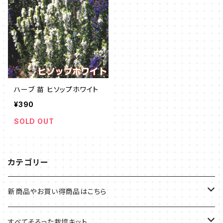
ハーブ 苗 ヒソップホワイト
¥390
SOLD OUT
カテゴリー
新商品やお買い得商品はこちら
今イチオシの商品
すべてそろった栽培キット