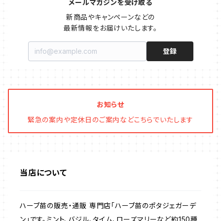
メールマガジンを受け取る
樹脂製 / プラ製プランター
イチゴをおいしく育てたい
マロウ・ハーブ苗
オーニング
新商品やキャンペーンなどの

最新情報をお届けいたします。
ファイバー製プランター
ヒソップ・ハーブ苗
シェード
登録
ブリキ製プランター
オレガノ・ハーブ苗
テーブル・チェア・ベンチ
木製プランター
フェンネル・ハーブ苗
デッキ・タイル・人工芝
お知らせ
緊急の案内や定休日のご案内などこちらでいたします
カモミール・ハーブ苗
イルミネーション・ライト
ラベンダー・ハーブ苗
当店について
ローズマリー・ハーブ苗
ハーブ苗の販売・通販 専門店「ハーブ苗のポタジェガーデ
ガーデンベジタ・イタリア野菜
ン」です。ミント、バジル、タイム、ローズマリーなど約150種