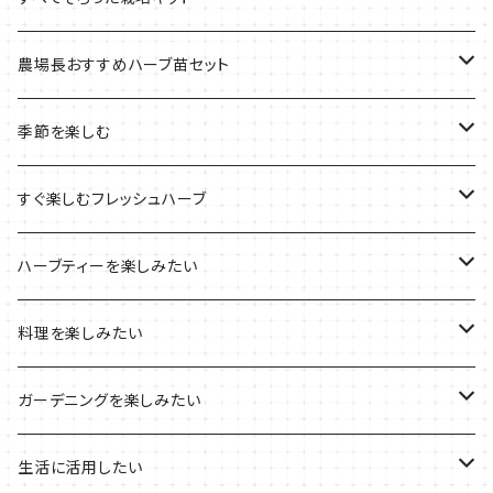
季節のおすすめ商品
フェルトプランターの栽培キット
農場長おすすめハーブ苗セット
ルーツポーチの栽培キット
農場長おすすめセット
季節を楽しむ
ブリキプランターの栽培キット
おすすめの寄せ植え
2022年のお正月
すぐ楽しむフレッシュハーブ
木製プランターの栽培キット
2022年の母の日
ハーブミックス
ハーブティーを楽しみたい
プラ製プランターの栽培キット
2021年の敬老の日
ハーブブーケ
ハーブティーの定番ハーブ
料理を楽しみたい
その他のプランターの栽培キット
2021年のハロウィン
フレッシュハーブ
リラックスしたい時に
料理の定番ハーブ
ガーデニングを楽しみたい
2021年のクリスマス
シャキッとしたい時に
イタリア料理に
花を楽しみたい
生活に活用したい