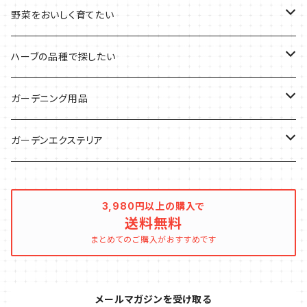
デトックスに
魚料理に
カラーリーフ
パーティーハーブ
野菜をおいしく育てたい
気分で香りを楽しみたい
BBQ・肉料理に
ハーブガーデンづくりに
インスタ映えハーブ
トマトのコンパニオン
ハーブの品種で探したい
サラダに使いたい
夏のハーブガーデンに
虫よけに使いたい
ジャガイモのコンパニオン
ミント・ハーブ苗
ガーデニング用品
秋植えで料理に
ハーブバスに
葉物野菜のコンパニオン
バジル・ハーブ苗
その他
ガーデンエクステリア
メディカルハーブ
ナスのコンパニオン
セージ・ハーブ苗
VegTrug（ベジトラグ）
プランター・シェルフ
3,980円以上の購入で
送料無料
キュウリのコンパニオン
タイム・ハーブ苗
プランター
パラソル
まとめてのご購入がおすすめです
テラコッタ製プランター
ニンジンのコンパニオン
ボリジ・ハーブ苗
トレリス
メールマガジンを受け取る
樹脂製 / プラ製プランター
イチゴをおいしく育てたい
マロウ・ハーブ苗
オーニング