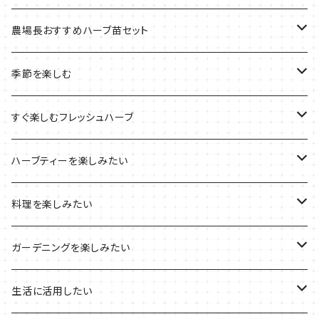
季節のおすすめ商品
フェルトプランターの栽培キット
農場長おすすめハーブ苗セット
ルーツポーチの栽培キット
農場長おすすめセット
季節を楽しむ
ブリキプランターの栽培キット
おすすめの寄せ植え
2022年のお正月
すぐ楽しむフレッシュハーブ
木製プランターの栽培キット
2022年の母の日
ハーブミックス
ハーブティーを楽しみたい
プラ製プランターの栽培キット
2021年の敬老の日
ハーブブーケ
ハーブティーの定番ハーブ
料理を楽しみたい
その他のプランターの栽培キット
2021年のハロウィン
フレッシュハーブ
リラックスしたい時に
料理の定番ハーブ
ガーデニングを楽しみたい
2021年のクリスマス
シャキッとしたい時に
イタリア料理に
花を楽しみたい
生活に活用したい