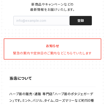
新商品やキャンペーンなどの

最新情報をお届けいたします。
ファイバー製プランター
ヒソップ・ハーブ苗
シェード
登録
ブリキ製プランター
オレガノ・ハーブ苗
テーブル・チェア・ベンチ
木製プランター
フェンネル・ハーブ苗
デッキ・タイル・人工芝
お知らせ
緊急の案内や定休日のご案内などこちらでいたします
カモミール・ハーブ苗
イルミネーション・ライト
ラベンダー・ハーブ苗
当店について
ローズマリー・ハーブ苗
ハーブ苗の販売・通販 専門店「ハーブ苗のポタジェガーデ
ガーデンベジタ・イタリア野菜
ン」です。ミント、バジル、タイム、ローズマリーなど約150種