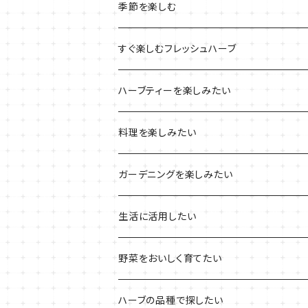
ルーツポーチの栽培キット
農場長おすすめセット
季節を楽しむ
ブリキプランターの栽培キット
おすすめの寄せ植え
2022年のお正月
すぐ楽しむフレッシュハーブ
木製プランターの栽培キット
2022年の母の日
ハーブミックス
ハーブティーを楽しみたい
プラ製プランターの栽培キット
2021年の敬老の日
ハーブブーケ
ハーブティーの定番ハーブ
料理を楽しみたい
その他のプランターの栽培キット
2021年のハロウィン
フレッシュハーブ
リラックスしたい時に
料理の定番ハーブ
ガーデニングを楽しみたい
2021年のクリスマス
シャキッとしたい時に
イタリア料理に
花を楽しみたい
生活に活用したい
デトックスに
魚料理に
カラーリーフ
パーティーハーブ
野菜をおいしく育てたい
気分で香りを楽しみたい
BBQ・肉料理に
ハーブガーデンづくりに
インスタ映えハーブ
トマトのコンパニオン
ハーブの品種で探したい