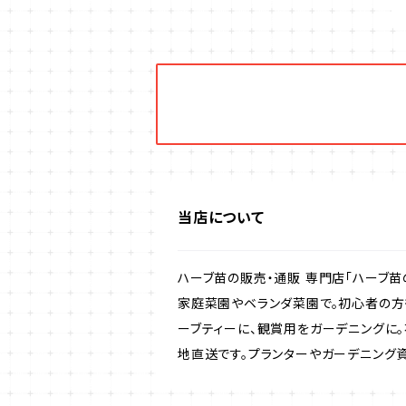
ブリキ製プランター
オレガノ・ハーブ苗
テーブル・チェア・ベンチ
木製プランター
フェンネル・ハーブ苗
デッキ・タイル・人工芝
カモミール・ハーブ苗
イルミネーション・ライト
ラベンダー・ハーブ苗
当店について
ローズマリー・ハーブ苗
ハーブ苗の販売・通販 専門店「ハーブ苗
ガーデンベジタ・イタリア野菜
家庭菜園やベランダ菜園で。初心者の方
ーブティーに、観賞用をガーデニングに
地直送です。プランターやガーデニング
いちご