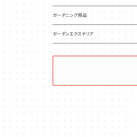
サラダに使いたい
夏のハーブガーデンに
虫よけに使いたい
ジャガイモのコンパニオン
ミント・ハーブ苗
ガーデニング用品
秋植えで料理に
ハーブバスに
葉物野菜のコンパニオン
バジル・ハーブ苗
その他
ガーデンエクステリア
メディカルハーブ
ナスのコンパニオン
セージ・ハーブ苗
VegTrug（ベジトラグ）
プランター・シェルフ
キュウリのコンパニオン
タイム・ハーブ苗
プランター
パラソル
テラコッタ製プランター
ニンジンのコンパニオン
ボリジ・ハーブ苗
トレリス
樹脂製 / プラ製プランター
イチゴをおいしく育てたい
マロウ・ハーブ苗
オーニング
ファイバー製プランター
ヒソップ・ハーブ苗
シェード