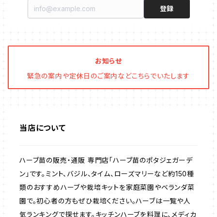
登録
ブリキ製プランター
オレガノ・ハーブ苗
テーブル・チェア・ベンチ
木製プランター
フェンネル・ハーブ苗
デッキ・タイル・人工芝
お知らせ
緊急の案内や定休日のご案内などこちらでいたします
カモミール・ハーブ苗
イルミネーション・ライト
ラベンダー・ハーブ苗
当店について
ローズマリー・ハーブ苗
ハーブ苗の販売・通販 専門店「ハーブ苗のポタジェガーデ
ガーデンベジタ・イタリア野菜
ン」です。ミント、バジル、タイム、ローズマリーなど約150種
類のおすすめハーブや栽培キットを家庭菜園やベランダ菜
園で。初心者の方もぜひ栽培ください。ハーブは一覧や人
いちご
気ランキングで探せます。キッチンハーブを料理に、メディカ