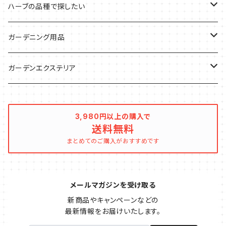
気分で香りを楽しみたい
BBQ・肉料理に
ハーブガーデンづくりに
インスタ映えハーブ
トマトのコンパニオン
ハーブの品種で探したい
サラダに使いたい
夏のハーブガーデンに
虫よけに使いたい
ジャガイモのコンパニオン
ミント・ハーブ苗
ガーデニング用品
秋植えで料理に
ハーブバスに
葉物野菜のコンパニオン
バジル・ハーブ苗
その他
ガーデンエクステリア
メディカルハーブ
ナスのコンパニオン
セージ・ハーブ苗
VegTrug（ベジトラグ）
プランター・シェルフ
3,980円以上の購入で
送料無料
キュウリのコンパニオン
タイム・ハーブ苗
プランター
パラソル
まとめてのご購入がおすすめです
テラコッタ製プランター
ニンジンのコンパニオン
ボリジ・ハーブ苗
トレリス
メールマガジンを受け取る
樹脂製 / プラ製プランター
イチゴをおいしく育てたい
マロウ・ハーブ苗
オーニング
新商品やキャンペーンなどの

最新情報をお届けいたします。
ファイバー製プランター
ヒソップ・ハーブ苗
シェード