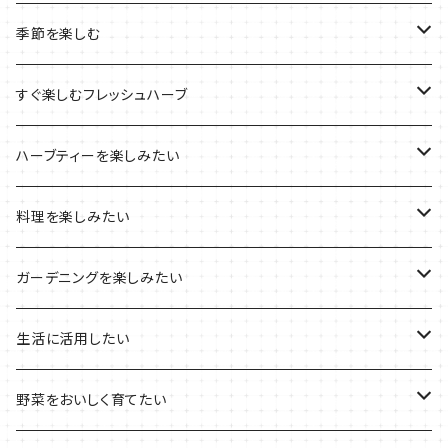
ルーツポーチの栽培キット
農場長おすすめセット
季節を楽しむ
ブリキプランターの栽培キット
おすすめの寄せ植え
2022年のお正月
すぐ楽しむフレッシュハーブ
木製プランターの栽培キット
2022年の母の日
ハーブミックス
ハーブティーを楽しみたい
プラ製プランターの栽培キット
2021年の敬老の日
ハーブブーケ
ハーブティーの定番ハーブ
料理を楽しみたい
その他のプランターの栽培キット
2021年のハロウィン
フレッシュハーブ
リラックスしたい時に
料理の定番ハーブ
ガーデニングを楽しみたい
2021年のクリスマス
シャキッとしたい時に
イタリア料理に
花を楽しみたい
生活に活用したい
デトックスに
魚料理に
カラーリーフ
パーティーハーブ
野菜をおいしく育てたい