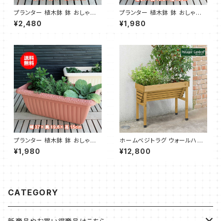
プランター 植木鉢 鉢 おしゃれ
プランター 植木鉢 鉢 おしゃれ
（モダンラスティブリキ オーバル
（レリーフプランター 白 受皿付）
¥2,480
¥1,980
L ミント）
プランター 植木鉢 鉢 おしゃれ
ホームベジトラグ ウォールハガ
（レリーフプランター 茶 受皿付）
ー コンパクト ナチュラル（タカシ
¥1,980
¥12,800
ョー）
CATEGORY