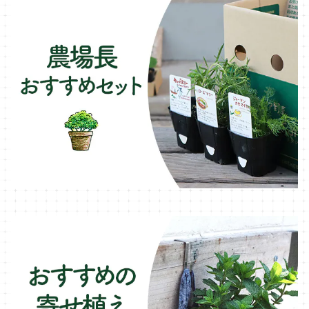
テラコッタ製プランター
ニンジンのコンパニオン
ボリジ・ハーブ苗
トレリス
樹脂製 / プラ製プランター
イチゴをおいしく育てたい
マロウ・ハーブ苗
オーニング
ファイバー製プランター
ヒソップ・ハーブ苗
シェード
ブリキ製プランター
オレガノ・ハーブ苗
テーブル・チェア・ベンチ
木製プランター
フェンネル・ハーブ苗
デッキ・タイル・人工芝
カモミール・ハーブ苗
イルミネーション・ライト
ラベンダー・ハーブ苗
ローズマリー・ハーブ苗