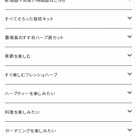
新商品やお買い得商品はこちら
今イチオシの商品
すべてそろった栽培キット
季節のおすすめ商品
フェルトプランターの栽培キット
農場長おすすめハーブ苗セット
ルーツポーチの栽培キット
農場長おすすめセット
季節を楽しむ
ブリキプランターの栽培キット
おすすめの寄せ植え
2022年のお正月
すぐ楽しむフレッシュハーブ
木製プランターの栽培キット
2022年の母の日
ハーブミックス
ハーブティーを楽しみたい
プラ製プランターの栽培キット
2021年の敬老の日
ハーブブーケ
ハーブティーの定番ハーブ
料理を楽しみたい
その他のプランターの栽培キット
2021年のハロウィン
フレッシュハーブ
リラックスしたい時に
料理の定番ハーブ
ガーデニングを楽しみたい