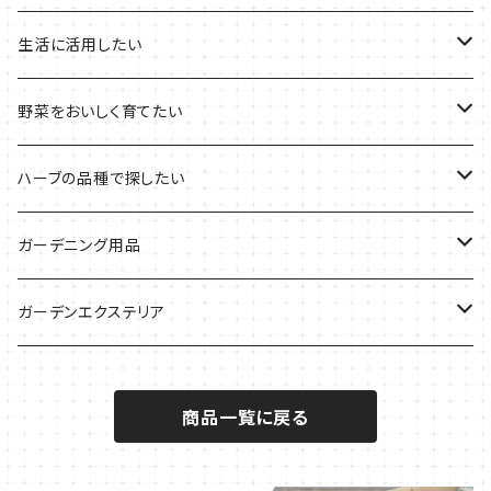
2021年のクリスマス
シャキッとしたい時に
イタリア料理に
花を楽しみたい
生活に活用したい
デトックスに
魚料理に
カラーリーフ
パーティーハーブ
野菜をおいしく育てたい
気分で香りを楽しみたい
BBQ・肉料理に
ハーブガーデンづくりに
インスタ映えハーブ
トマトのコンパニオン
ハーブの品種で探したい
サラダに使いたい
夏のハーブガーデンに
虫よけに使いたい
ジャガイモのコンパニオン
ミント・ハーブ苗
ガーデニング用品
秋植えで料理に
ハーブバスに
葉物野菜のコンパニオン
バジル・ハーブ苗
その他
ガーデンエクステリア
メディカルハーブ
ナスのコンパニオン
セージ・ハーブ苗
VegTrug（ベジトラグ）
プランター・シェルフ
商品一覧に戻る
キュウリのコンパニオン
タイム・ハーブ苗
プランター
パラソル