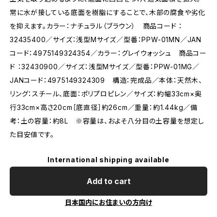
常に水が接している底面を樹脂にすることで、木部の腐食や劣化
を抑えます。カラー：ナチュラル（ブラウン） 商品コード ：
32435400／サイズ：浅型Mサイズ／型番：PPW-01MN／JAN
コード：4975149324354／カラー：グレイウォッシュ 商品コー
ド ：32430900／サイズ：浅型Mサイズ／型番：PPW-01MG／
JANコード：4975149324309 構造：完成品／本体：天然木、
リング：スチール、底面：ポリプロピレン／サイズ：約幅33cm×奥
行33cm×高さ20cm［底直径］約26cm／重量：約1.44kg／備
考：土の容量：約8L ※容量は、およそ八分目の土容量を想定し
た目安値です。
International shipping available
Add to cart
日本国内にお住まいの方向け