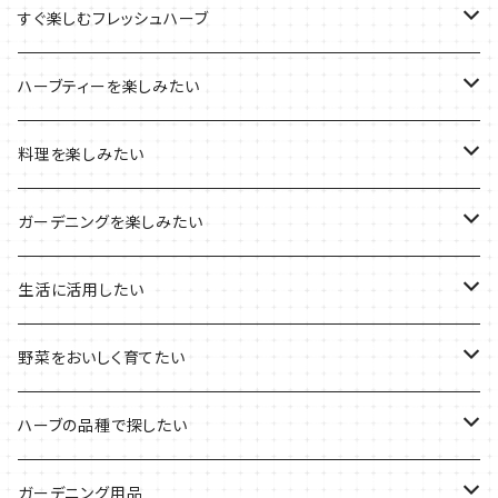
ブリキプランターの栽培キット
おすすめの寄せ植え
2022年のお正月
すぐ楽しむフレッシュハーブ
木製プランターの栽培キット
2022年の母の日
ハーブミックス
ハーブティーを楽しみたい
プラ製プランターの栽培キット
2021年の敬老の日
ハーブブーケ
ハーブティーの定番ハーブ
料理を楽しみたい
その他のプランターの栽培キット
2021年のハロウィン
フレッシュハーブ
リラックスしたい時に
料理の定番ハーブ
ガーデニングを楽しみたい
2021年のクリスマス
シャキッとしたい時に
イタリア料理に
花を楽しみたい
生活に活用したい
デトックスに
魚料理に
カラーリーフ
パーティーハーブ
野菜をおいしく育てたい
気分で香りを楽しみたい
BBQ・肉料理に
ハーブガーデンづくりに
インスタ映えハーブ
トマトのコンパニオン
ハーブの品種で探したい
サラダに使いたい
夏のハーブガーデンに
虫よけに使いたい
ジャガイモのコンパニオン
ミント・ハーブ苗
ガーデニング用品