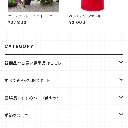
ホームベジトラグ ウォールハガ
ベジバッグ（タカショー）
ー S ナチュラル（タカショー）
¥27,800
¥2,000
CATEGORY
新商品やお買い得商品はこちら
今イチオシの商品
すべてそろった栽培キット
季節のおすすめ商品
フェルトプランターの栽培キット
農場長おすすめハーブ苗セット
ルーツポーチの栽培キット
農場長おすすめセット
季節を楽しむ