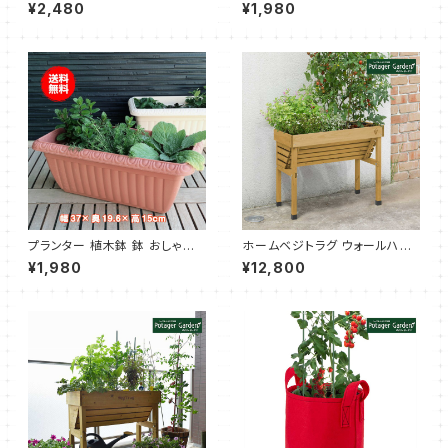
（モダンラスティブリキ オーバル
（レリーフプランター 白 受皿付）
¥2,480
¥1,980
L ミント）
プランター 植木鉢 鉢 おしゃれ
ホームベジトラグ ウォールハガ
（レリーフプランター 茶 受皿付）
ー コンパクト ナチュラル（タカシ
¥1,980
¥12,800
ョー）