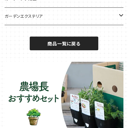
秋植えで料理に
ハーブバスに
葉物野菜のコンパニオン
バジル・ハーブ苗
その他
ガーデンエクステリア
メディカルハーブ
ナスのコンパニオン
セージ・ハーブ苗
VegTrug（ベジトラグ）
プランター・シェルフ
商品一覧に戻る
キュウリのコンパニオン
タイム・ハーブ苗
プランター
パラソル
テラコッタ製プランター
ニンジンのコンパニオン
ボリジ・ハーブ苗
トレリス
樹脂製 / プラ製プランター
イチゴをおいしく育てたい
マロウ・ハーブ苗
オーニング
ファイバー製プランター
ヒソップ・ハーブ苗
シェード
ブリキ製プランター
オレガノ・ハーブ苗
テーブル・チェア・ベンチ