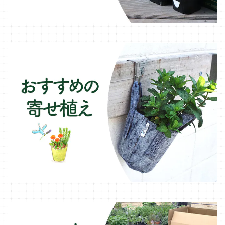
木製プランター
フェンネル・ハーブ苗
デッキ・タイル・人工芝
カモミール・ハーブ苗
イルミネーション・ライト
ラベンダー・ハーブ苗
ローズマリー・ハーブ苗
ガーデンベジタ・イタリア野菜
いちご