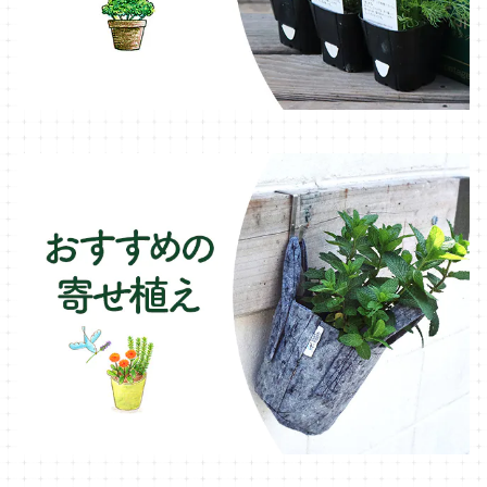
ブリキ製プランター
オレガノ・ハーブ苗
テーブル・チェア・ベンチ
木製プランター
フェンネル・ハーブ苗
デッキ・タイル・人工芝
カモミール・ハーブ苗
イルミネーション・ライト
ラベンダー・ハーブ苗
ローズマリー・ハーブ苗
ガーデンベジタ・イタリア野菜
いちご