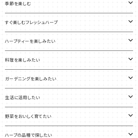
ルーツポーチの栽培キット
農場長おすすめセット
季節を楽しむ
ブリキプランターの栽培キット
おすすめの寄せ植え
2022年のお正月
すぐ楽しむフレッシュハーブ
木製プランターの栽培キット
2022年の母の日
ハーブミックス
ハーブティーを楽しみたい
プラ製プランターの栽培キット
2021年の敬老の日
ハーブブーケ
ハーブティーの定番ハーブ
料理を楽しみたい
その他のプランターの栽培キット
2021年のハロウィン
フレッシュハーブ
リラックスしたい時に
料理の定番ハーブ
ガーデニングを楽しみたい
2021年のクリスマス
シャキッとしたい時に
イタリア料理に
花を楽しみたい
生活に活用したい
デトックスに
魚料理に
カラーリーフ
パーティーハーブ
野菜をおいしく育てたい
気分で香りを楽しみたい
BBQ・肉料理に
ハーブガーデンづくりに
インスタ映えハーブ
トマトのコンパニオン
ハーブの品種で探したい