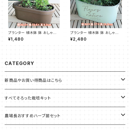
プランター 植木鉢 鉢 おしゃれ
プランター 植木鉢 鉢 おしゃれ
（プラ製プランター 茶）
（モダンラスティブリキ オーバル
¥1,480
¥2,480
L ミント）
CATEGORY
新商品やお買い得商品はこちら
今イチオシの商品
すべてそろった栽培キット
季節のおすすめ商品
フェルトプランターの栽培キット
農場長おすすめハーブ苗セット