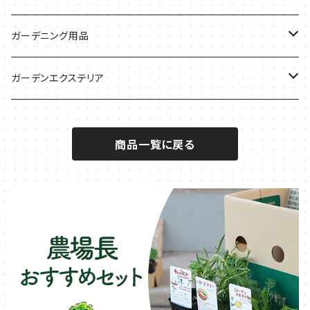
サラダに使いたい
夏のハーブガーデンに
虫よけに使いたい
ジャガイモのコンパニオン
ミント・ハーブ苗
ガーデニング用品
秋植えで料理に
ハーブバスに
葉物野菜のコンパニオン
バジル・ハーブ苗
その他
ガーデンエクステリア
メディカルハーブ
ナスのコンパニオン
セージ・ハーブ苗
VegTrug（ベジトラグ）
プランター・シェルフ
商品一覧に戻る
キュウリのコンパニオン
タイム・ハーブ苗
プランター
パラソル
テラコッタ製プランター
ニンジンのコンパニオン
ボリジ・ハーブ苗
トレリス
樹脂製 / プラ製プランター
イチゴをおいしく育てたい
マロウ・ハーブ苗
オーニング
ファイバー製プランター
ヒソップ・ハーブ苗
シェード