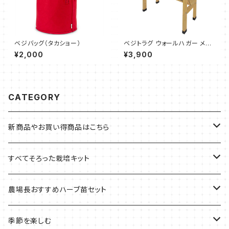
ベジバッグ（タカショー）
ベジトラグ ウォールハガー メッ
シュカバー S（タカショー）
¥2,000
¥3,900
CATEGORY
新商品やお買い得商品はこちら
今イチオシの商品
すべてそろった栽培キット
季節のおすすめ商品
フェルトプランターの栽培キット
農場長おすすめハーブ苗セット
ルーツポーチの栽培キット
農場長おすすめセット
季節を楽しむ