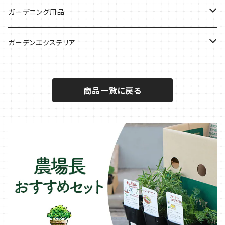
サラダに使いたい
夏のハーブガーデンに
虫よけに使いたい
ジャガイモのコンパニオン
ミント・ハーブ苗
ガーデニング用品
秋植えで料理に
ハーブバスに
葉物野菜のコンパニオン
バジル・ハーブ苗
その他
ガーデンエクステリア
メディカルハーブ
ナスのコンパニオン
セージ・ハーブ苗
VegTrug（ベジトラグ）
プランター・シェルフ
商品一覧に戻る
キュウリのコンパニオン
タイム・ハーブ苗
プランター
パラソル
テラコッタ製プランター
ニンジンのコンパニオン
ボリジ・ハーブ苗
トレリス
樹脂製 / プラ製プランター
イチゴをおいしく育てたい
マロウ・ハーブ苗
オーニング
ファイバー製プランター
ヒソップ・ハーブ苗
シェード
ブリキ製プランター