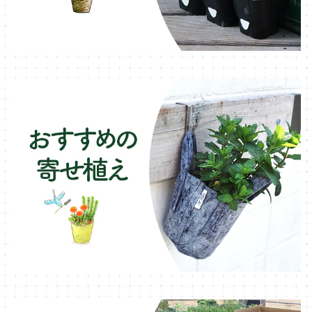
オレガノ・ハーブ苗
テーブル・チェア・ベンチ
木製プランター
フェンネル・ハーブ苗
デッキ・タイル・人工芝
カモミール・ハーブ苗
イルミネーション・ライト
ラベンダー・ハーブ苗
ローズマリー・ハーブ苗
ガーデンベジタ・イタリア野菜
いちご