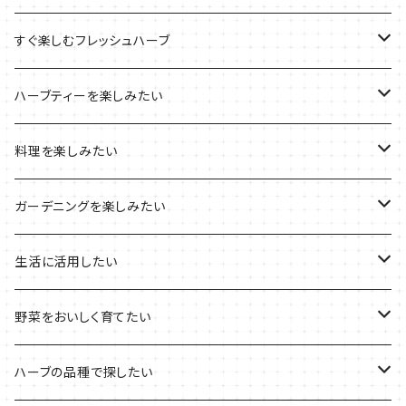
ブリキプランターの栽培キット
おすすめの寄せ植え
2022年のお正月
すぐ楽しむフレッシュハーブ
木製プランターの栽培キット
2022年の母の日
ハーブミックス
ハーブティーを楽しみたい
プラ製プランターの栽培キット
2021年の敬老の日
ハーブブーケ
ハーブティーの定番ハーブ
料理を楽しみたい
その他のプランターの栽培キット
2021年のハロウィン
フレッシュハーブ
リラックスしたい時に
料理の定番ハーブ
ガーデニングを楽しみたい
2021年のクリスマス
シャキッとしたい時に
イタリア料理に
花を楽しみたい
生活に活用したい
デトックスに
魚料理に
カラーリーフ
パーティーハーブ
野菜をおいしく育てたい
気分で香りを楽しみたい
BBQ・肉料理に
ハーブガーデンづくりに
インスタ映えハーブ
トマトのコンパニオン
ハーブの品種で探したい