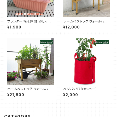
プランター 植木鉢 鉢 おしゃれ
ホームベジトラグ ウォールハガ
（レリーフプランター 茶 受皿付）
ー コンパクト ナチュラル（タカシ
¥1,980
¥12,800
ョー）
ホームベジトラグ ウォールハガ
ベジバッグ（タカショー）
ー S ナチュラル（タカショー）
¥27,800
¥2,000
CATEGORY