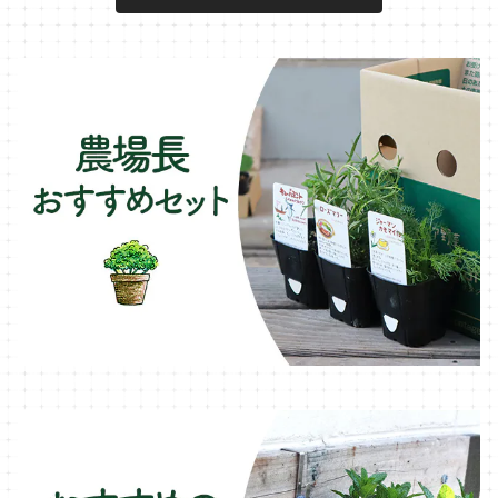
キュウリのコンパニオン
タイム・ハーブ苗
プランター
パラソル
テラコッタ製プランター
ニンジンのコンパニオン
ボリジ・ハーブ苗
トレリス
樹脂製 / プラ製プランター
イチゴをおいしく育てたい
マロウ・ハーブ苗
オーニング
ファイバー製プランター
ヒソップ・ハーブ苗
シェード
ブリキ製プランター
オレガノ・ハーブ苗
テーブル・チェア・ベンチ
木製プランター
フェンネル・ハーブ苗
デッキ・タイル・人工芝
カモミール・ハーブ苗
イルミネーション・ライト
ラベンダー・ハーブ苗