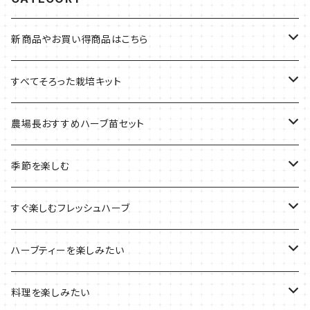
新商品やお買い得商品はこちら
今イチオシの商品
すべてそろった栽培キット
季節のおすすめ商品
フェルトプランターの栽培キット
農場長おすすめハーブ苗セット
ルーツポーチの栽培キット
農場長おすすめセット
季節を楽しむ
ブリキプランターの栽培キット
おすすめの寄せ植え
2022年のお正月
すぐ楽しむフレッシュハーブ
木製プランターの栽培キット
2022年の母の日
ハーブミックス
ハーブティーを楽しみたい
プラ製プランターの栽培キット
2021年の敬老の日
ハーブブーケ
ハーブティーの定番ハーブ
料理を楽しみたい