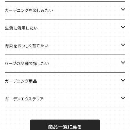
その他のプランターの栽培キット
2021年のハロウィン
フレッシュハーブ
リラックスしたい時に
料理の定番ハーブ
ガーデニングを楽しみたい
2021年のクリスマス
シャキッとしたい時に
イタリア料理に
花を楽しみたい
生活に活用したい
デトックスに
魚料理に
カラーリーフ
パーティーハーブ
野菜をおいしく育てたい
気分で香りを楽しみたい
BBQ・肉料理に
ハーブガーデンづくりに
インスタ映えハーブ
トマトのコンパニオン
ハーブの品種で探したい
サラダに使いたい
夏のハーブガーデンに
虫よけに使いたい
ジャガイモのコンパニオン
ミント・ハーブ苗
ガーデニング用品
秋植えで料理に
ハーブバスに
葉物野菜のコンパニオン
バジル・ハーブ苗
その他
ガーデンエクステリア
メディカルハーブ
ナスのコンパニオン
セージ・ハーブ苗
VegTrug（ベジトラグ）
プランター・シェルフ
商品一覧に戻る