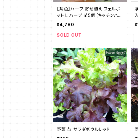
【茶色】ハーブ 寄せ植え フェルポ
ット L ハーブ 苗5個（キッチンハー
ブの寄せ植え 苗 セット タカショー
¥4,780
¥
プランター かわいい 寄せ植え ハ
ーブティー ハーブガーデン 観葉
SOLD OUT
植物 送料無料 バジル ローズマリ
ー ミント 花苗 苗木 家庭菜園 女
子力 鉢植え 土 herb）
野菜 苗 サラダボウルレッド