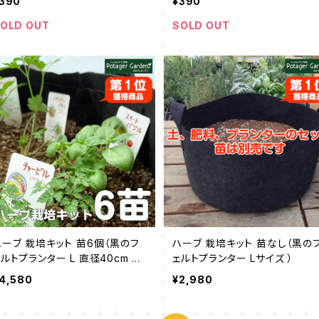
390
¥390
OLD OUT
SOLD OUT
ハーブ 栽培キット 苗6個（黒のフ
ハーブ 栽培キット 苗なし（黒の
ェルトプランター L 直径40cm ガ
ェルトプランター Lサイズ ）
ニング 花苗 苗木 家庭菜園
4,580
¥2,980
初心者 寄せ植え キット ハーブテ
ィー 観葉植物 送料無料 ）