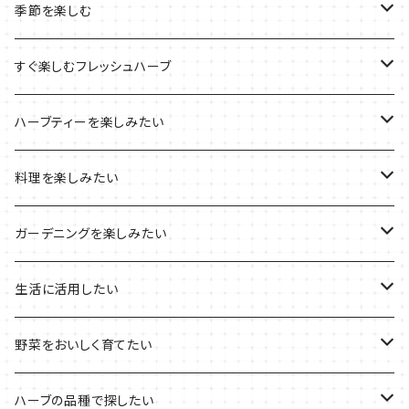
ルーツポーチの栽培キット
農場長おすすめセット
季節を楽しむ
ブリキプランターの栽培キット
おすすめの寄せ植え
2022年のお正月
すぐ楽しむフレッシュハーブ
木製プランターの栽培キット
2022年の母の日
ハーブミックス
ハーブティーを楽しみたい
プラ製プランターの栽培キット
2021年の敬老の日
ハーブブーケ
ハーブティーの定番ハーブ
料理を楽しみたい
その他のプランターの栽培キット
2021年のハロウィン
フレッシュハーブ
リラックスしたい時に
料理の定番ハーブ
ガーデニングを楽しみたい
2021年のクリスマス
シャキッとしたい時に
イタリア料理に
花を楽しみたい
生活に活用したい
デトックスに
魚料理に
カラーリーフ
パーティーハーブ
野菜をおいしく育てたい
気分で香りを楽しみたい
BBQ・肉料理に
ハーブガーデンづくりに
インスタ映えハーブ
トマトのコンパニオン
ハーブの品種で探したい