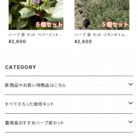
ハーブ 苗 セット ペパーミント 5
ハーブ 苗 セット コモンタイム 5
個
個
¥2,600
¥2,600
CATEGORY
新商品やお買い得商品はこちら
今イチオシの商品
すべてそろった栽培キット
季節のおすすめ商品
フェルトプランターの栽培キット
農場長おすすめハーブ苗セット