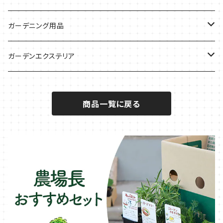
サラダに使いたい
夏のハーブガーデンに
虫よけに使いたい
ジャガイモのコンパニオン
ミント・ハーブ苗
ガーデニング用品
秋植えで料理に
ハーブバスに
葉物野菜のコンパニオン
バジル・ハーブ苗
その他
ガーデンエクステリア
メディカルハーブ
ナスのコンパニオン
セージ・ハーブ苗
VegTrug（ベジトラグ）
プランター・シェルフ
商品一覧に戻る
キュウリのコンパニオン
タイム・ハーブ苗
プランター
パラソル
テラコッタ製プランター
ニンジンのコンパニオン
ボリジ・ハーブ苗
トレリス
樹脂製 / プラ製プランター
イチゴをおいしく育てたい
マロウ・ハーブ苗
オーニング
ファイバー製プランター
ヒソップ・ハーブ苗
シェード