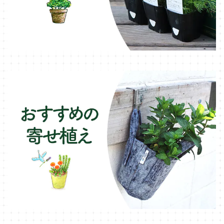
ブリキ製プランター
オレガノ・ハーブ苗
テーブル・チェア・ベンチ
木製プランター
フェンネル・ハーブ苗
デッキ・タイル・人工芝
カモミール・ハーブ苗
イルミネーション・ライト
ラベンダー・ハーブ苗
ローズマリー・ハーブ苗
ガーデンベジタ・イタリア野菜
いちご