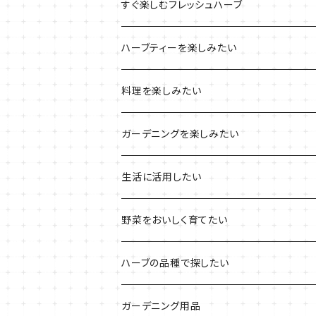
ブリキプランターの栽培キット
おすすめの寄せ植え
2022年のお正月
すぐ楽しむフレッシュハーブ
木製プランターの栽培キット
2022年の母の日
ハーブミックス
ハーブティーを楽しみたい
プラ製プランターの栽培キット
2021年の敬老の日
ハーブブーケ
ハーブティーの定番ハーブ
料理を楽しみたい
その他のプランターの栽培キット
2021年のハロウィン
フレッシュハーブ
リラックスしたい時に
料理の定番ハーブ
ガーデニングを楽しみたい
2021年のクリスマス
シャキッとしたい時に
イタリア料理に
花を楽しみたい
生活に活用したい
デトックスに
魚料理に
カラーリーフ
パーティーハーブ
野菜をおいしく育てたい
気分で香りを楽しみたい
BBQ・肉料理に
ハーブガーデンづくりに
インスタ映えハーブ
トマトのコンパニオン
ハーブの品種で探したい
サラダに使いたい
夏のハーブガーデンに
虫よけに使いたい
ジャガイモのコンパニオン
ミント・ハーブ苗
ガーデニング用品