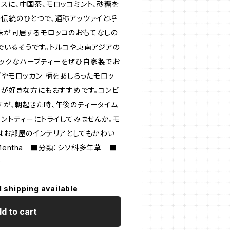
スに、中国茶、モロッコミント、砂糖を
の伝統のひとつで、通称アッツァイと呼
味が同居するモロッコのおもてなしの
でいるそうです。トルコや東南アジアの
ックなハーブティーをぜひ自家製でお
グやモロッカン 柄をあしらったモロッ
アが好きな方にもおすすめです。コンビ
すが、朝起きた時、午後のティータイム
ミントティーにトライしてみませんか。モ
スはお部屋のインテリアとしてもかわい
entha ■分類：シソ科多年草 ■
リカ
l shipping available
d to cart