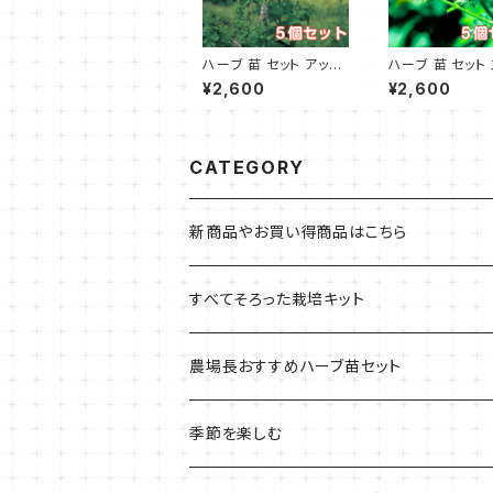
ハーブ 苗 セット アップ
ハーブ 苗 セット
ルミント 5個
ミント 5個
¥2,600
¥2,600
CATEGORY
新商品やお買い得商品はこちら
今イチオシの商品
すべてそろった栽培キット
季節のおすすめ商品
フェルトプランターの栽培キット
農場長おすすめハーブ苗セット
ルーツポーチの栽培キット
農場長おすすめセット
季節を楽しむ