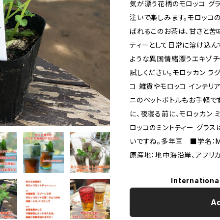
気が漂う花柄のモロッコ グラ
注いで楽しみます。モロッコ
ばれるこのお茶は、甘さと苦
ティーとして日常に溶け込ん
ような異国情緒漂うエキゾチ
試しください。モロッカン ラ
コ 雑貨やモロッコ インテリ
ニのペットボトルもお手軽で
に、夜寝る前に、モロッカン 
ロッコのミントティー グラ
いですね。多年草 ■学名：M
原産地：地中海沿岸、アフ
Internationa
Ad