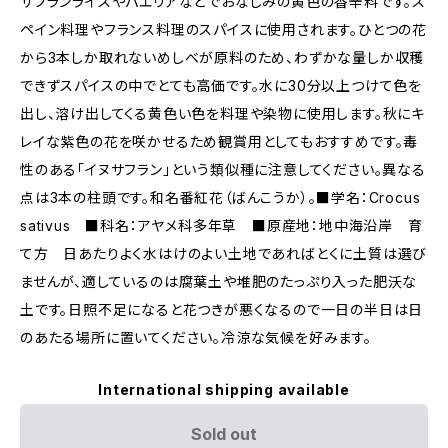
サフランライスやパエリアなどでおなじみの黄色の香辛料です。ス
ペイン料理やフランス料理のスパイスに使用されます。ひとつの花
から3本しか取れないめしべが原料のため、わずかな量しか収穫
できずスパイスの中でとても高価です。水に30分以上つけて色を
出し、溶け出してくる黄色い色を料理や染物に使用します。秋にキ
レイな紫色の花を咲かせるため観賞用としてもおすすめです。毒
性のある「イヌサフラン」という類似種に注意してください。異なる
点は3本の柱頭です。和名番紅花（ばんこうか）。■学名：Crocus
sativus ■科名：アヤメ科多年草 ■原産地：地中海沿岸 育
て方 日あたりよく水はけのよい土地であればとくに土質は選び
ませんが、適しているのは腐葉土や堆肥のたっぷり入った肥沃な
土です。日照不足になると花つきが悪くなるので一日の半日は日
のあたる場所に置いてください。冷涼な気候を好みます。
International shipping available
Sold out