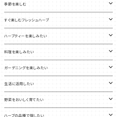
ルーツポーチの栽培キット
農場長おすすめセット
季節を楽しむ
ブリキプランターの栽培キット
おすすめの寄せ植え
2022年のお正月
すぐ楽しむフレッシュハーブ
木製プランターの栽培キット
2022年の母の日
ハーブミックス
ハーブティーを楽しみたい
プラ製プランターの栽培キット
2021年の敬老の日
ハーブブーケ
ハーブティーの定番ハーブ
料理を楽しみたい
その他のプランターの栽培キット
2021年のハロウィン
フレッシュハーブ
リラックスしたい時に
料理の定番ハーブ
ガーデニングを楽しみたい
2021年のクリスマス
シャキッとしたい時に
イタリア料理に
花を楽しみたい
生活に活用したい
デトックスに
魚料理に
カラーリーフ
パーティーハーブ
野菜をおいしく育てたい
気分で香りを楽しみたい
BBQ・肉料理に
ハーブガーデンづくりに
インスタ映えハーブ
トマトのコンパニオン
ハーブの品種で探したい