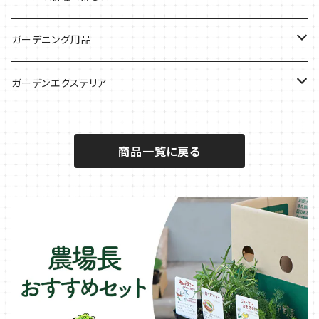
サラダに使いたい
夏のハーブガーデンに
虫よけに使いたい
ジャガイモのコンパニオン
ミント・ハーブ苗
ガーデニング用品
秋植えで料理に
ハーブバスに
葉物野菜のコンパニオン
バジル・ハーブ苗
その他
ガーデンエクステリア
メディカルハーブ
ナスのコンパニオン
セージ・ハーブ苗
VegTrug（ベジトラグ）
プランター・シェルフ
商品一覧に戻る
キュウリのコンパニオン
タイム・ハーブ苗
プランター
パラソル
テラコッタ製プランター
ニンジンのコンパニオン
ボリジ・ハーブ苗
トレリス
樹脂製 / プラ製プランター
イチゴをおいしく育てたい
マロウ・ハーブ苗
オーニング
ファイバー製プランター
ヒソップ・ハーブ苗
シェード