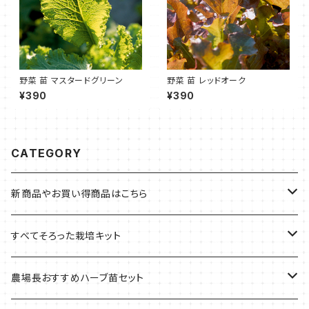
野菜 苗 マスタードグリーン
野菜 苗 レッドオーク
¥390
¥390
CATEGORY
新商品やお買い得商品はこちら
今イチオシの商品
すべてそろった栽培キット
季節のおすすめ商品
フェルトプランターの栽培キット
農場長おすすめハーブ苗セット