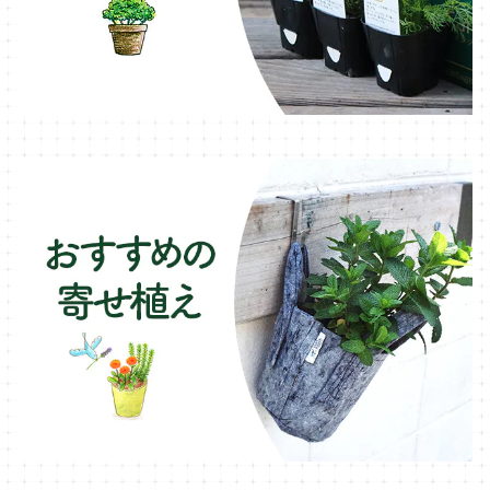
ブリキ製プランター
オレガノ・ハーブ苗
テーブル・チェア・ベンチ
木製プランター
フェンネル・ハーブ苗
デッキ・タイル・人工芝
カモミール・ハーブ苗
イルミネーション・ライト
ラベンダー・ハーブ苗
ローズマリー・ハーブ苗
ガーデンベジタ・イタリア野菜
いちご