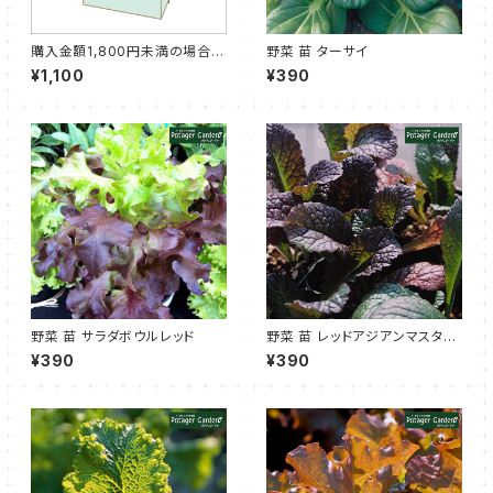
購入金額1,800円未満の場合に
野菜 苗 ターサイ
購入いただく梱包セット
¥1,100
¥390
野菜 苗 サラダボウルレッド
野菜 苗 レッドアジアンマスター
ド
¥390
¥390