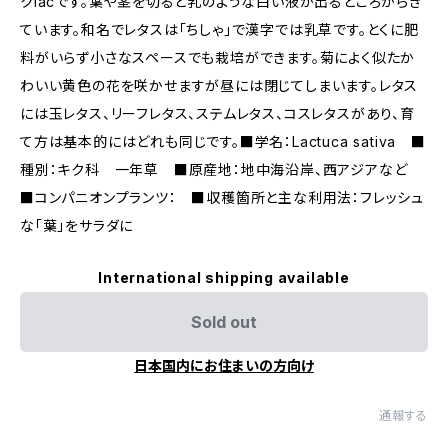
クlacです。葉や茎を切ると乳のような白い液が出るところからき
ています。和名でレタスは「ちしゃ」で漢字では乳草です。とくに肥
料がいらず小さなスペースでも栽培ができます。菊によく似たか
わいい黄色の花を咲かせますが昼には閉じてしまいます。レタス
には玉レタス、リーフレタス、ステムレタス、コスレタスがあり、育
て方は基本的にはどれも同じです。■学名：Lactuca sativa ■
種別：キク科 一年草 ■原産地：地中海沿岸、西アジアなど
■コンパニオンプランツ： ■収穫箇所と主な利用法：フレッシュ
な「葉」をサラダに
International shipping available
Sold out
日本国内にお住まいの方向け
通報する