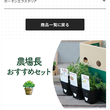
秋植えで料理に
ハーブバスに
葉物野菜のコンパニオン
バジル・ハーブ苗
その他
ガーデンエクステリア
メディカルハーブ
ナスのコンパニオン
セージ・ハーブ苗
VegTrug（ベジトラグ）
プランター・シェルフ
商品一覧に戻る
キュウリのコンパニオン
タイム・ハーブ苗
プランター
パラソル
テラコッタ製プランター
ニンジンのコンパニオン
ボリジ・ハーブ苗
トレリス
樹脂製 / プラ製プランター
イチゴをおいしく育てたい
マロウ・ハーブ苗
オーニング
ファイバー製プランター
ヒソップ・ハーブ苗
シェード
ブリキ製プランター
オレガノ・ハーブ苗
テーブル・チェア・ベンチ
木製プランター
フェンネル・ハーブ苗
デッキ・タイル・人工芝