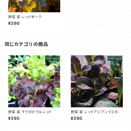
野菜 苗 レッドオーク
¥390
同じカテゴリの商品
野菜 苗 サラダボウルレッド
野菜 苗 レッドアジアンマスター
ド
¥390
¥390