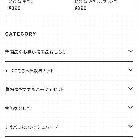
野菜 苗 チコリ
野菜 苗 カステルフランコ
¥390
¥390
CATEGORY
新商品やお買い得商品はこちら
今イチオシの商品
すべてそろった栽培キット
季節のおすすめ商品
フェルトプランターの栽培キット
農場長おすすめハーブ苗セット
ルーツポーチの栽培キット
農場長おすすめセット
季節を楽しむ
ブリキプランターの栽培キット
おすすめの寄せ植え
2022年のお正月
すぐ楽しむフレッシュハーブ