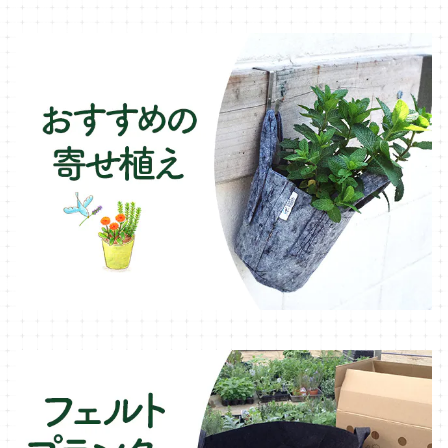
カモミール・ハーブ苗
イルミネーション・ライト
ラベンダー・ハーブ苗
ローズマリー・ハーブ苗
ガーデンベジタ・イタリア野菜
いちご