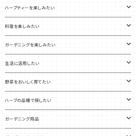
木製プランターの栽培キット
2022年の母の日
ハーブミックス
ハーブティーを楽しみたい
プラ製プランターの栽培キット
2021年の敬老の日
ハーブブーケ
ハーブティーの定番ハーブ
料理を楽しみたい
その他のプランターの栽培キット
2021年のハロウィン
フレッシュハーブ
リラックスしたい時に
料理の定番ハーブ
ガーデニングを楽しみたい
2021年のクリスマス
シャキッとしたい時に
イタリア料理に
花を楽しみたい
生活に活用したい
デトックスに
魚料理に
カラーリーフ
パーティーハーブ
野菜をおいしく育てたい
気分で香りを楽しみたい
BBQ・肉料理に
ハーブガーデンづくりに
インスタ映えハーブ
トマトのコンパニオン
ハーブの品種で探したい
サラダに使いたい
夏のハーブガーデンに
虫よけに使いたい
ジャガイモのコンパニオン
ミント・ハーブ苗
ガーデニング用品