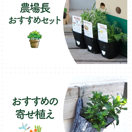
樹脂製 / プラ製プランター
イチゴをおいしく育てたい
マロウ・ハーブ苗
オーニング
ファイバー製プランター
ヒソップ・ハーブ苗
シェード
ブリキ製プランター
オレガノ・ハーブ苗
テーブル・チェア・ベンチ
木製プランター
フェンネル・ハーブ苗
デッキ・タイル・人工芝
カモミール・ハーブ苗
イルミネーション・ライト
ラベンダー・ハーブ苗
ローズマリー・ハーブ苗