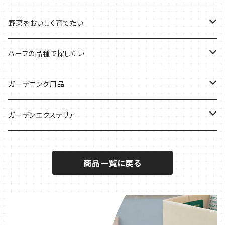
デトックスに
魚料理に
カラーリーフ
パーティーハーブ
野菜をおいしく育てたい
気分で香りを楽しみたい
BBQ・肉料理に
ハーブガーデンづくりに
インスタ映えハーブ
トマトのコンパニオン
ハーブの品種で探したい
サラダに使いたい
夏のハーブガーデンに
虫よけに使いたい
ジャガイモのコンパニオン
ミント・ハーブ苗
ガーデニング用品
秋植えで料理に
ハーブバスに
葉物野菜のコンパニオン
バジル・ハーブ苗
その他
ガーデンエクステリア
メディカルハーブ
ナスのコンパニオン
セージ・ハーブ苗
VegTrug（ベジトラグ）
プランター・シェルフ
商品一覧に戻る
キュウリのコンパニオン
タイム・ハーブ苗
プランター
パラソル
テラコッタ製プランター
ニンジンのコンパニオン
ボリジ・ハーブ苗
トレリス