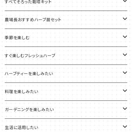
今イチオシの商品
すべてそろった栽培キット
季節のおすすめ商品
フェルトプランターの栽培キット
農場長おすすめハーブ苗セット
ルーツポーチの栽培キット
農場長おすすめセット
季節を楽しむ
ブリキプランターの栽培キット
おすすめの寄せ植え
2022年のお正月
すぐ楽しむフレッシュハーブ
木製プランターの栽培キット
2022年の母の日
ハーブミックス
ハーブティーを楽しみたい
プラ製プランターの栽培キット
2021年の敬老の日
ハーブブーケ
ハーブティーの定番ハーブ
料理を楽しみたい
その他のプランターの栽培キット
2021年のハロウィン
フレッシュハーブ
リラックスしたい時に
料理の定番ハーブ
ガーデニングを楽しみたい
2021年のクリスマス
シャキッとしたい時に
イタリア料理に
花を楽しみたい
生活に活用したい