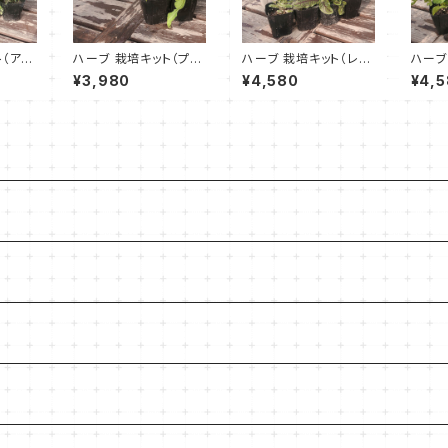
ト（アン
ハーブ 栽培キット（プラ
ハーブ 栽培キット（レリ
ハーブ
げサーク
製 白 苗2個）
ーフプランター 白 受皿
ティー
¥3,980
¥4,580
¥4,
付 苗4個）
ル 白 