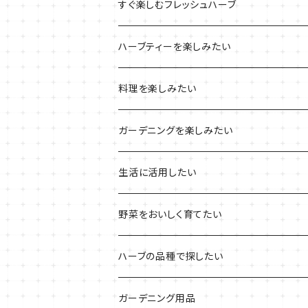
ブリキプランターの栽培キット
おすすめの寄せ植え
2022年のお正月
すぐ楽しむフレッシュハーブ
木製プランターの栽培キット
2022年の母の日
ハーブミックス
ハーブティーを楽しみたい
プラ製プランターの栽培キット
2021年の敬老の日
ハーブブーケ
ハーブティーの定番ハーブ
料理を楽しみたい
その他のプランターの栽培キット
2021年のハロウィン
フレッシュハーブ
リラックスしたい時に
料理の定番ハーブ
ガーデニングを楽しみたい
2021年のクリスマス
シャキッとしたい時に
イタリア料理に
花を楽しみたい
生活に活用したい
デトックスに
魚料理に
カラーリーフ
パーティーハーブ
野菜をおいしく育てたい
気分で香りを楽しみたい
BBQ・肉料理に
ハーブガーデンづくりに
インスタ映えハーブ
トマトのコンパニオン
ハーブの品種で探したい
サラダに使いたい
夏のハーブガーデンに
虫よけに使いたい
ジャガイモのコンパニオン
ミント・ハーブ苗
ガーデニング用品