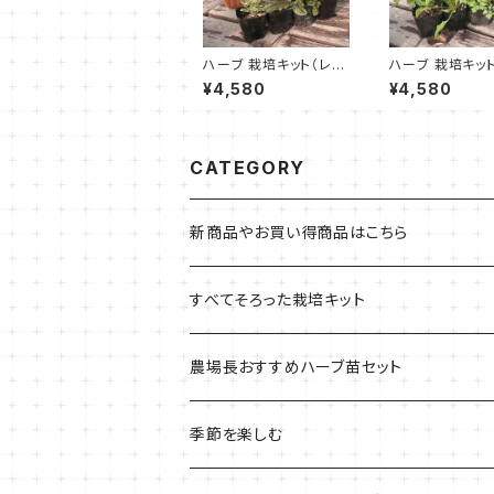
ハーブ 栽培キット（レリ
ハーブ 栽培キッ
ーフプランター 茶 受皿
ティーク吊り下
¥4,580
¥4,580
付 苗4個）
ル 茶 苗4個）
CATEGORY
新商品やお買い得商品はこちら
今イチオシの商品
すべてそろった栽培キット
季節のおすすめ商品
フェルトプランターの栽培キット
農場長おすすめハーブ苗セット
ルーツポーチの栽培キット
農場長おすすめセット
季節を楽しむ