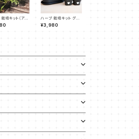
 栽培キット（アン
ハーブ 栽培キット グロ
ク吊り下げサーク
ウコンテナ18 緑 苗2個
580
¥3,980
苗4個）