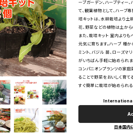
ーブガーデン、ハーブティー、
て、観葉植物として、ハーブ専
培キットは、水耕栽培より土
花、野菜などの植物は土から
また、栽培キット 室内より
元気に育ちます。ハーブ 種か
ミント、バジル 苗、ローズマリ
がいちばん手軽に始められま
コンパニオンプランツの家庭
ることで野菜をおいしく育て
すぐ簡単に栽培が始められる
Internationa
Ad
日本国内