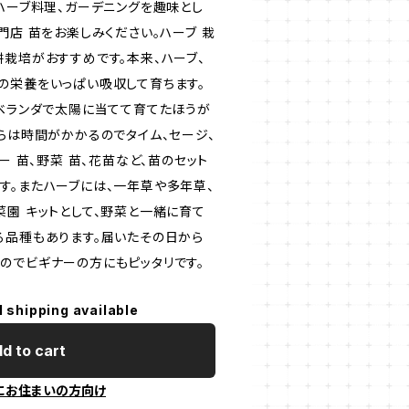
ハーブ料理、ガーデニングを趣味とし
門店 苗をお楽しみください。ハーブ 栽
耕栽培がおすすめです。本来、ハーブ、
の栄養をいっぱい吸収して育ちます。
もベランダで太陽に当てて育てたほうが
らは時間がかかるのでタイム、セージ、
ー 苗、野菜 苗、花苗など、苗のセット
す。またハーブには、一年草や多年草、
菜園 キットとして、野菜と一緒に育て
る品種もあります。届いたその日から
のでビギナーの方にもピッタリです。
l shipping available
d to cart
にお住まいの方向け