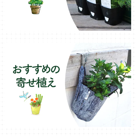
ブリキ製プランター
オレガノ・ハーブ苗
テーブル・チェア・ベンチ
木製プランター
フェンネル・ハーブ苗
デッキ・タイル・人工芝
カモミール・ハーブ苗
イルミネーション・ライト
ラベンダー・ハーブ苗
ローズマリー・ハーブ苗
ガーデンベジタ・イタリア野菜
いちご