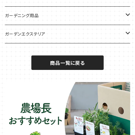
サラダに使いたい
夏のハーブガーデンに
虫よけに使いたい
ジャガイモのコンパニオン
ミント・ハーブ苗
ガーデニング用品
秋植えで料理に
ハーブバスに
葉物野菜のコンパニオン
バジル・ハーブ苗
その他
ガーデンエクステリア
メディカルハーブ
ナスのコンパニオン
セージ・ハーブ苗
VegTrug（ベジトラグ）
プランター・シェルフ
商品一覧に戻る
キュウリのコンパニオン
タイム・ハーブ苗
プランター
パラソル
テラコッタ製プランター
ニンジンのコンパニオン
ボリジ・ハーブ苗
トレリス
樹脂製 / プラ製プランター
イチゴをおいしく育てたい
マロウ・ハーブ苗
オーニング
ファイバー製プランター
ヒソップ・ハーブ苗
シェード