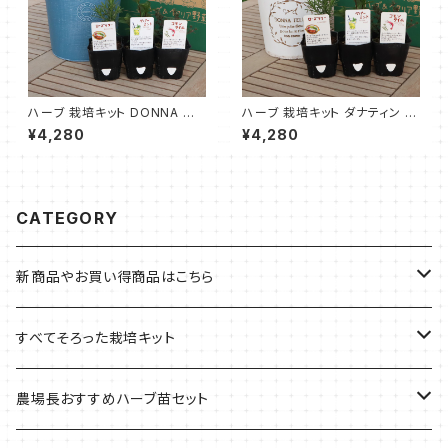
ハーブ 栽培キット DONNA M
ハーブ 栽培キット ダナティン 丸
青 苗3個
中 白 苗3個
¥4,280
¥4,280
CATEGORY
新商品やお買い得商品はこちら
今イチオシの商品
すべてそろった栽培キット
季節のおすすめ商品
フェルトプランターの栽培キット
農場長おすすめハーブ苗セット