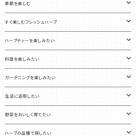
ルーツポーチの栽培キット
農場長おすすめセット
季節を楽しむ
ブリキプランターの栽培キット
おすすめの寄せ植え
2022年のお正月
すぐ楽しむフレッシュハーブ
木製プランターの栽培キット
2022年の母の日
ハーブミックス
ハーブティーを楽しみたい
プラ製プランターの栽培キット
2021年の敬老の日
ハーブブーケ
ハーブティーの定番ハーブ
料理を楽しみたい
その他のプランターの栽培キット
2021年のハロウィン
フレッシュハーブ
リラックスしたい時に
料理の定番ハーブ
ガーデニングを楽しみたい
2021年のクリスマス
シャキッとしたい時に
イタリア料理に
花を楽しみたい
生活に活用したい
デトックスに
魚料理に
カラーリーフ
パーティーハーブ
野菜をおいしく育てたい
気分で香りを楽しみたい
BBQ・肉料理に
ハーブガーデンづくりに
インスタ映えハーブ
トマトのコンパニオン
ハーブの品種で探したい