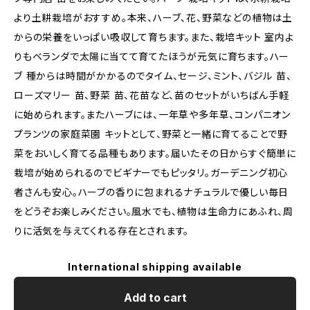
より土耕栽培がおすすめ。本来、ハーブ、花、野菜などの植物は土
からの栄養をいっぱい吸収して育ちます。また、栽培キット 室内よ
りもベランダで太陽に当てて育てたほうが元気に育ちます。ハー
ブ 種からは時間がかかるのでタイム、セージ、ミント、バジル 苗、
ローズマリー 苗、野菜 苗、花苗など、苗のセットがいちばん手軽
に始められます。またハーブには、一年草や多年草、コンパニオン
プランツの家庭菜園 キットとして、野菜と一緒に育てることで野
菜をおいしく育てる品種もあります。届いたその日からすぐ簡単に
栽培が始められるのでビギナーでもピッタリ。ガーデニング初心
者さんも安心。ハーブの香りに包まれるナチュラルで優しい毎日
をどうぞお楽しみください。風水でも、植物は生命力にあふれ、周
りに活気を与えてくれる存在とされます。
International shipping available
Add to cart