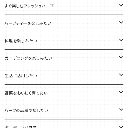
ブリキプランターの栽培キット
おすすめの寄せ植え
2022年のお正月
すぐ楽しむフレッシュハーブ
木製プランターの栽培キット
2022年の母の日
ハーブミックス
ハーブティーを楽しみたい
プラ製プランターの栽培キット
2021年の敬老の日
ハーブブーケ
ハーブティーの定番ハーブ
料理を楽しみたい
その他のプランターの栽培キット
2021年のハロウィン
フレッシュハーブ
リラックスしたい時に
料理の定番ハーブ
ガーデニングを楽しみたい
2021年のクリスマス
シャキッとしたい時に
イタリア料理に
花を楽しみたい
生活に活用したい
デトックスに
魚料理に
カラーリーフ
パーティーハーブ
野菜をおいしく育てたい
気分で香りを楽しみたい
BBQ・肉料理に
ハーブガーデンづくりに
インスタ映えハーブ
トマトのコンパニオン
ハーブの品種で探したい
サラダに使いたい
夏のハーブガーデンに
虫よけに使いたい
ジャガイモのコンパニオン
ミント・ハーブ苗
ガーデニング用品