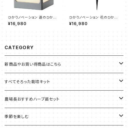
ひかりノベーション 道のひかり
ひかりノベーション 花のひかり
基本セット（2個セット、遮光プレ
基本セット（2個セット、ポール
¥16,980
¥16,980
ート、乳白プレート、スパイク、両
短、ポール長、スパイク、ジョイン
面テープ）
ト）
CATEGORY
新商品やお買い得商品はこちら
今イチオシの商品
すべてそろった栽培キット
季節のおすすめ商品
フェルトプランターの栽培キット
農場長おすすめハーブ苗セット
ルーツポーチの栽培キット
農場長おすすめセット
季節を楽しむ