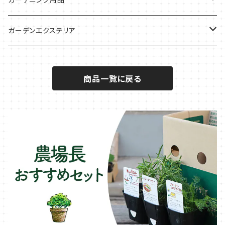
秋植えで料理に
ハーブバスに
葉物野菜のコンパニオン
バジル・ハーブ苗
その他
ガーデンエクステリア
メディカルハーブ
ナスのコンパニオン
セージ・ハーブ苗
VegTrug（ベジトラグ）
プランター・シェルフ
商品一覧に戻る
キュウリのコンパニオン
タイム・ハーブ苗
プランター
パラソル
テラコッタ製プランター
ニンジンのコンパニオン
ボリジ・ハーブ苗
トレリス
樹脂製 / プラ製プランター
イチゴをおいしく育てたい
マロウ・ハーブ苗
オーニング
ファイバー製プランター
ヒソップ・ハーブ苗
シェード
ブリキ製プランター
オレガノ・ハーブ苗
テーブル・チェア・ベンチ