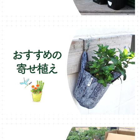
木製プランター
フェンネル・ハーブ苗
デッキ・タイル・人工芝
カモミール・ハーブ苗
イルミネーション・ライト
ラベンダー・ハーブ苗
ローズマリー・ハーブ苗
ガーデンベジタ・イタリア野菜
いちご