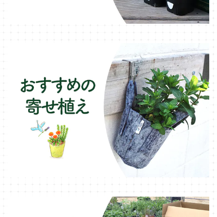
木製プランター
フェンネル・ハーブ苗
デッキ・タイル・人工芝
カモミール・ハーブ苗
イルミネーション・ライト
ラベンダー・ハーブ苗
ローズマリー・ハーブ苗
ガーデンベジタ・イタリア野菜
いちご