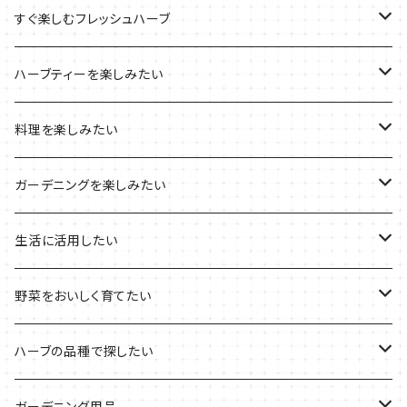
ブリキプランターの栽培キット
おすすめの寄せ植え
2022年のお正月
すぐ楽しむフレッシュハーブ
木製プランターの栽培キット
2022年の母の日
ハーブミックス
ハーブティーを楽しみたい
プラ製プランターの栽培キット
2021年の敬老の日
ハーブブーケ
ハーブティーの定番ハーブ
料理を楽しみたい
その他のプランターの栽培キット
2021年のハロウィン
フレッシュハーブ
リラックスしたい時に
料理の定番ハーブ
ガーデニングを楽しみたい
2021年のクリスマス
シャキッとしたい時に
イタリア料理に
花を楽しみたい
生活に活用したい
デトックスに
魚料理に
カラーリーフ
パーティーハーブ
野菜をおいしく育てたい
気分で香りを楽しみたい
BBQ・肉料理に
ハーブガーデンづくりに
インスタ映えハーブ
トマトのコンパニオン
ハーブの品種で探したい
サラダに使いたい
夏のハーブガーデンに
虫よけに使いたい
ジャガイモのコンパニオン
ミント・ハーブ苗
ガーデニング用品