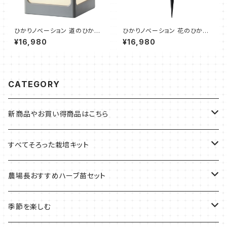
ひかりノベーション 道のひかり
ひかりノベーション 花のひかり
基本セット（2個セット、遮光プレ
基本セット（2個セット、ポール
¥16,980
¥16,980
ート、乳白プレート、スパイク、両
短、ポール長、スパイク、ジョイン
面テープ）
ト）
CATEGORY
新商品やお買い得商品はこちら
今イチオシの商品
すべてそろった栽培キット
季節のおすすめ商品
フェルトプランターの栽培キット
農場長おすすめハーブ苗セット
ルーツポーチの栽培キット
農場長おすすめセット
季節を楽しむ