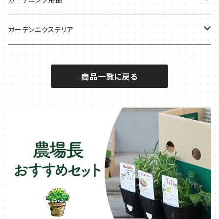
秋植えで料理に
ハーブバスに
葉物野菜のコンパニオン
バジル・ハーブ苗
その他
ガーデンエクステリア
メディカルハーブ
ナスのコンパニオン
セージ・ハーブ苗
VegTrug（ベジトラグ）
プランター・シェルフ
商品一覧に戻る
キュウリのコンパニオン
タイム・ハーブ苗
プランター
パラソル
テラコッタ製プランター
ニンジンのコンパニオン
ボリジ・ハーブ苗
トレリス
樹脂製 / プラ製プランター
イチゴをおいしく育てたい
マロウ・ハーブ苗
オーニング
ファイバー製プランター
ヒソップ・ハーブ苗
シェード
ブリキ製プランター
オレガノ・ハーブ苗
テーブル・チェア・ベンチ