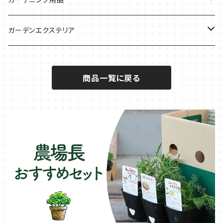
秋植えで料理に
ハーブバスに
葉物野菜のコンパニオン
バジル・ハーブ苗
その他
ガーデンエクステリア
メディカルハーブ
ナスのコンパニオン
セージ・ハーブ苗
VegTrug（ベジトラグ）
プランター・シェルフ
商品一覧に戻る
キュウリのコンパニオン
タイム・ハーブ苗
プランター
パラソル
テラコッタ製プランター
ニンジンのコンパニオン
ボリジ・ハーブ苗
トレリス
樹脂製 / プラ製プランター
イチゴをおいしく育てたい
マロウ・ハーブ苗
オーニング
ファイバー製プランター
ヒソップ・ハーブ苗
シェード
ブリキ製プランター
オレガノ・ハーブ苗
テーブル・チェア・ベンチ