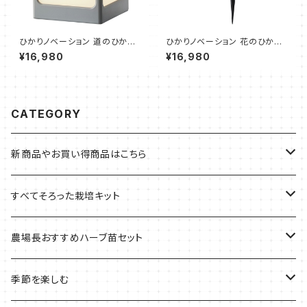
ひかりノベーション 道のひかり
ひかりノベーション 花のひかり
基本セット（2個セット、遮光プレ
基本セット（2個セット、ポール
¥16,980
¥16,980
ート、乳白プレート、スパイク、両
短、ポール長、スパイク、ジョイン
面テープ）
ト）
CATEGORY
新商品やお買い得商品はこちら
今イチオシの商品
すべてそろった栽培キット
季節のおすすめ商品
フェルトプランターの栽培キット
農場長おすすめハーブ苗セット
ルーツポーチの栽培キット
農場長おすすめセット
季節を楽しむ