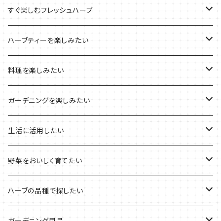
ブリキプランターの栽培キット
おすすめの寄せ植え
2022年のお正月
すぐ楽しむフレッシュハーブ
木製プランターの栽培キット
2022年の母の日
ハーブミックス
ハーブティーを楽しみたい
プラ製プランターの栽培キット
2021年の敬老の日
ハーブブーケ
ハーブティーの定番ハーブ
料理を楽しみたい
その他のプランターの栽培キット
2021年のハロウィン
フレッシュハーブ
リラックスしたい時に
料理の定番ハーブ
ガーデニングを楽しみたい
2021年のクリスマス
シャキッとしたい時に
イタリア料理に
花を楽しみたい
生活に活用したい
デトックスに
魚料理に
カラーリーフ
パーティーハーブ
野菜をおいしく育てたい
気分で香りを楽しみたい
BBQ・肉料理に
ハーブガーデンづくりに
インスタ映えハーブ
トマトのコンパニオン
ハーブの品種で探したい
サラダに使いたい
夏のハーブガーデンに
虫よけに使いたい
ジャガイモのコンパニオン
ミント・ハーブ苗
ガーデニング用品