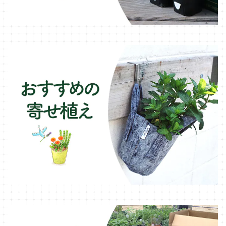
木製プランター
フェンネル・ハーブ苗
デッキ・タイル・人工芝
カモミール・ハーブ苗
イルミネーション・ライト
ラベンダー・ハーブ苗
ローズマリー・ハーブ苗
ガーデンベジタ・イタリア野菜
いちご