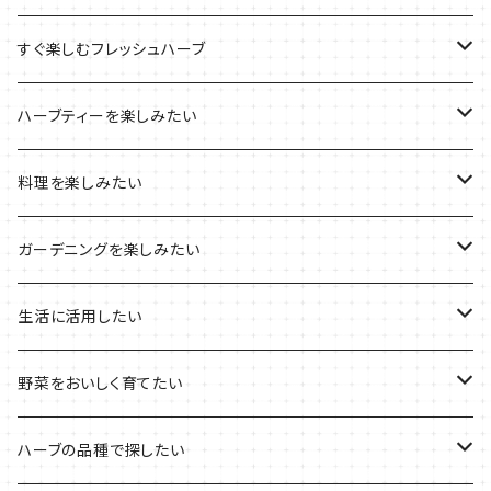
ブリキプランターの栽培キット
おすすめの寄せ植え
2022年のお正月
すぐ楽しむフレッシュハーブ
木製プランターの栽培キット
2022年の母の日
ハーブミックス
ハーブティーを楽しみたい
プラ製プランターの栽培キット
2021年の敬老の日
ハーブブーケ
ハーブティーの定番ハーブ
料理を楽しみたい
その他のプランターの栽培キット
2021年のハロウィン
フレッシュハーブ
リラックスしたい時に
料理の定番ハーブ
ガーデニングを楽しみたい
2021年のクリスマス
シャキッとしたい時に
イタリア料理に
花を楽しみたい
生活に活用したい
デトックスに
魚料理に
カラーリーフ
パーティーハーブ
野菜をおいしく育てたい
気分で香りを楽しみたい
BBQ・肉料理に
ハーブガーデンづくりに
インスタ映えハーブ
トマトのコンパニオン
ハーブの品種で探したい