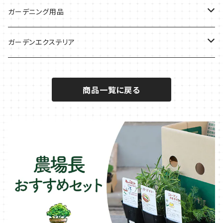
サラダに使いたい
夏のハーブガーデンに
虫よけに使いたい
ジャガイモのコンパニオン
ミント・ハーブ苗
ガーデニング用品
秋植えで料理に
ハーブバスに
葉物野菜のコンパニオン
バジル・ハーブ苗
その他
ガーデンエクステリア
メディカルハーブ
ナスのコンパニオン
セージ・ハーブ苗
VegTrug（ベジトラグ）
プランター・シェルフ
商品一覧に戻る
キュウリのコンパニオン
タイム・ハーブ苗
プランター
パラソル
テラコッタ製プランター
ニンジンのコンパニオン
ボリジ・ハーブ苗
トレリス
樹脂製 / プラ製プランター
イチゴをおいしく育てたい
マロウ・ハーブ苗
オーニング
ファイバー製プランター
ヒソップ・ハーブ苗
シェード
ブリキ製プランター