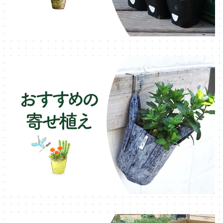
オレガノ・ハーブ苗
テーブル・チェア・ベンチ
木製プランター
フェンネル・ハーブ苗
デッキ・タイル・人工芝
カモミール・ハーブ苗
イルミネーション・ライト
ラベンダー・ハーブ苗
ローズマリー・ハーブ苗
ガーデンベジタ・イタリア野菜
いちご