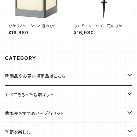
ひかりノベーション 道のひかり
ひかりノベーション 花のひかり
基本セット（2個セット、遮光プレ
基本セット（2個セット、ポール
¥16,980
¥16,980
ート、乳白プレート、スパイク、両
短、ポール長、スパイク、ジョイン
面テープ）
ト）
CATEGORY
新商品やお買い得商品はこちら
今イチオシの商品
すべてそろった栽培キット
季節のおすすめ商品
フェルトプランターの栽培キット
農場長おすすめハーブ苗セット
ルーツポーチの栽培キット
農場長おすすめセット
季節を楽しむ