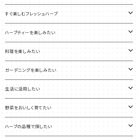
ブリキプランターの栽培キット
おすすめの寄せ植え
2022年のお正月
すぐ楽しむフレッシュハーブ
木製プランターの栽培キット
2022年の母の日
ハーブミックス
ハーブティーを楽しみたい
プラ製プランターの栽培キット
2021年の敬老の日
ハーブブーケ
ハーブティーの定番ハーブ
料理を楽しみたい
その他のプランターの栽培キット
2021年のハロウィン
フレッシュハーブ
リラックスしたい時に
料理の定番ハーブ
ガーデニングを楽しみたい
2021年のクリスマス
シャキッとしたい時に
イタリア料理に
花を楽しみたい
生活に活用したい
デトックスに
魚料理に
カラーリーフ
パーティーハーブ
野菜をおいしく育てたい
気分で香りを楽しみたい
BBQ・肉料理に
ハーブガーデンづくりに
インスタ映えハーブ
トマトのコンパニオン
ハーブの品種で探したい