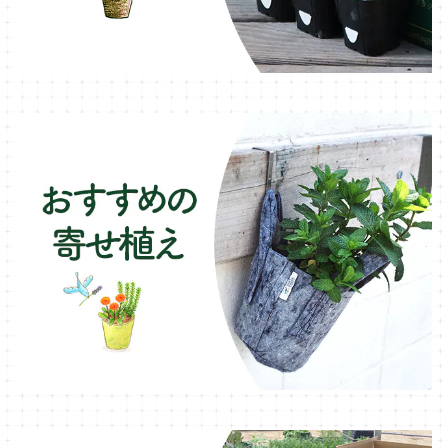
オレガノ・ハーブ苗
テーブル・チェア・ベンチ
木製プランター
フェンネル・ハーブ苗
デッキ・タイル・人工芝
カモミール・ハーブ苗
イルミネーション・ライト
ラベンダー・ハーブ苗
ローズマリー・ハーブ苗
ガーデンベジタ・イタリア野菜
いちご