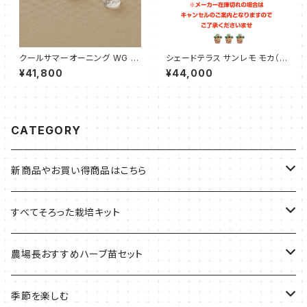
クールサマーオーニング WG B
シェードテラス サンレモ モカ（1
E 3000（1枚）タカショー
枚）タカショー
¥41,800
¥44,000
CATEGORY
新商品やお買い得商品はこちら
今イチオシの商品
すべてそろった栽培キット
季節のおすすめ商品
フェルトプランターの栽培キット
農場長おすすめハーブ苗セット
ルーツポーチの栽培キット
農場長おすすめセット
季節を楽しむ