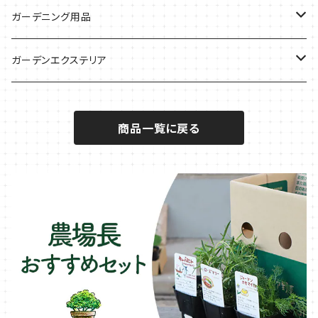
サラダに使いたい
夏のハーブガーデンに
虫よけに使いたい
ジャガイモのコンパニオン
ミント・ハーブ苗
ガーデニング用品
秋植えで料理に
ハーブバスに
葉物野菜のコンパニオン
バジル・ハーブ苗
その他
ガーデンエクステリア
メディカルハーブ
ナスのコンパニオン
セージ・ハーブ苗
VegTrug（ベジトラグ）
プランター・シェルフ
商品一覧に戻る
キュウリのコンパニオン
タイム・ハーブ苗
プランター
パラソル
テラコッタ製プランター
ニンジンのコンパニオン
ボリジ・ハーブ苗
トレリス
樹脂製 / プラ製プランター
イチゴをおいしく育てたい
マロウ・ハーブ苗
オーニング
ファイバー製プランター
ヒソップ・ハーブ苗
シェード
ブリキ製プランター