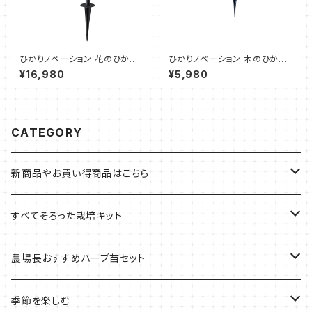
ひかりノベーション 花のひかり
ひかりノベーション 木のひかり
基本セット（2個セット、ポール
追加ライト（タカショー）
¥16,980
¥5,980
短、ポール長、スパイク、ジョイン
ト）
CATEGORY
新商品やお買い得商品はこちら
今イチオシの商品
すべてそろった栽培キット
季節のおすすめ商品
フェルトプランターの栽培キット
農場長おすすめハーブ苗セット
ルーツポーチの栽培キット
農場長おすすめセット
季節を楽しむ