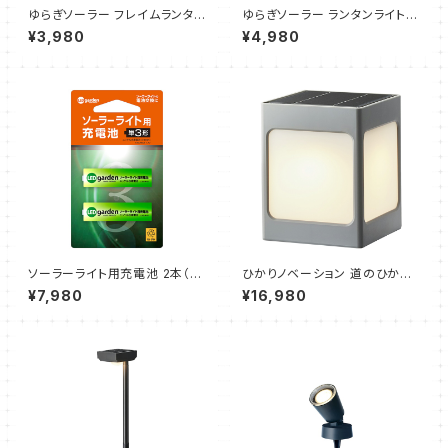
ゆらぎソーラー フレイムランタン
ゆらぎソーラー ランタンライト
ウェスタ ブラック（1個）タカショ
ルシア ブラック（1個）タカショー
¥3,980
¥4,980
ー
ソーラーライト用充電池 2本（単
ひかりノベーション 道のひかり
3形）10個セット（タカショー）
基本セット（2個セット、遮光プレ
¥7,980
¥16,980
ート、乳白プレート、スパイク、両
面テープ）