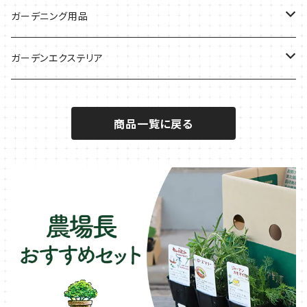
サラダに使いたい
夏のハーブガーデンに
虫よけに使いたい
ジャガイモのコンパニオン
ミント・ハーブ苗
ガーデニング用品
秋植えで料理に
ハーブバスに
葉物野菜のコンパニオン
バジル・ハーブ苗
その他
ガーデンエクステリア
メディカルハーブ
ナスのコンパニオン
セージ・ハーブ苗
VegTrug（ベジトラグ）
プランター・シェルフ
商品一覧に戻る
キュウリのコンパニオン
タイム・ハーブ苗
プランター
パラソル
テラコッタ製プランター
ニンジンのコンパニオン
ボリジ・ハーブ苗
トレリス
樹脂製 / プラ製プランター
イチゴをおいしく育てたい
マロウ・ハーブ苗
オーニング
ファイバー製プランター
ヒソップ・ハーブ苗
シェード
ブリキ製プランター