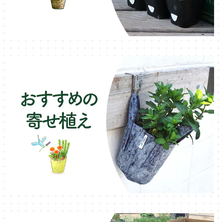
オレガノ・ハーブ苗
テーブル・チェア・ベンチ
木製プランター
フェンネル・ハーブ苗
デッキ・タイル・人工芝
カモミール・ハーブ苗
イルミネーション・ライト
ラベンダー・ハーブ苗
ローズマリー・ハーブ苗
ガーデンベジタ・イタリア野菜
いちご