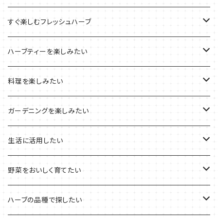
ブリキプランターの栽培キット
おすすめの寄せ植え
2022年のお正月
すぐ楽しむフレッシュハーブ
木製プランターの栽培キット
2022年の母の日
ハーブミックス
ハーブティーを楽しみたい
プラ製プランターの栽培キット
2021年の敬老の日
ハーブブーケ
ハーブティーの定番ハーブ
料理を楽しみたい
その他のプランターの栽培キット
2021年のハロウィン
フレッシュハーブ
リラックスしたい時に
料理の定番ハーブ
ガーデニングを楽しみたい
2021年のクリスマス
シャキッとしたい時に
イタリア料理に
花を楽しみたい
生活に活用したい
デトックスに
魚料理に
カラーリーフ
パーティーハーブ
野菜をおいしく育てたい
気分で香りを楽しみたい
BBQ・肉料理に
ハーブガーデンづくりに
インスタ映えハーブ
トマトのコンパニオン
ハーブの品種で探したい