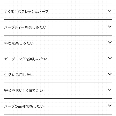
ブリキプランターの栽培キット
おすすめの寄せ植え
2022年のお正月
すぐ楽しむフレッシュハーブ
木製プランターの栽培キット
2022年の母の日
ハーブミックス
ハーブティーを楽しみたい
プラ製プランターの栽培キット
2021年の敬老の日
ハーブブーケ
ハーブティーの定番ハーブ
料理を楽しみたい
その他のプランターの栽培キット
2021年のハロウィン
フレッシュハーブ
リラックスしたい時に
料理の定番ハーブ
ガーデニングを楽しみたい
2021年のクリスマス
シャキッとしたい時に
イタリア料理に
花を楽しみたい
生活に活用したい
デトックスに
魚料理に
カラーリーフ
パーティーハーブ
野菜をおいしく育てたい
気分で香りを楽しみたい
BBQ・肉料理に
ハーブガーデンづくりに
インスタ映えハーブ
トマトのコンパニオン
ハーブの品種で探したい