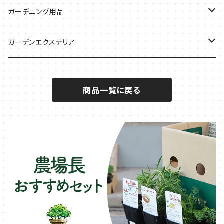
サラダに使いたい
夏のハーブガーデンに
虫よけに使いたい
ジャガイモのコンパニオン
ミント・ハーブ苗
ガーデニング用品
秋植えで料理に
ハーブバスに
葉物野菜のコンパニオン
バジル・ハーブ苗
その他
ガーデンエクステリア
メディカルハーブ
ナスのコンパニオン
セージ・ハーブ苗
VegTrug（ベジトラグ）
プランター・シェルフ
商品一覧に戻る
キュウリのコンパニオン
タイム・ハーブ苗
プランター
パラソル
テラコッタ製プランター
ニンジンのコンパニオン
ボリジ・ハーブ苗
トレリス
樹脂製 / プラ製プランター
イチゴをおいしく育てたい
マロウ・ハーブ苗
オーニング
ファイバー製プランター
ヒソップ・ハーブ苗
シェード
ブリキ製プランター