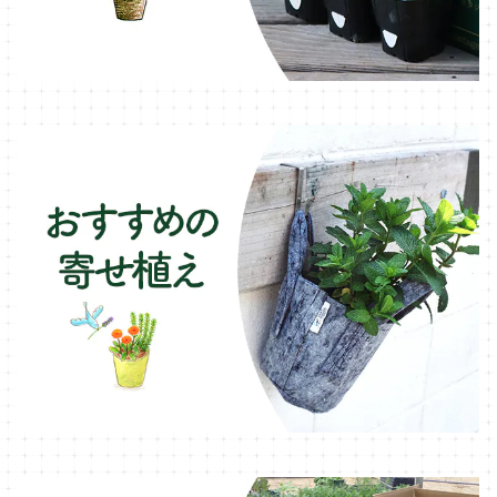
オレガノ・ハーブ苗
テーブル・チェア・ベンチ
木製プランター
フェンネル・ハーブ苗
デッキ・タイル・人工芝
カモミール・ハーブ苗
イルミネーション・ライト
ラベンダー・ハーブ苗
ローズマリー・ハーブ苗
ガーデンベジタ・イタリア野菜
いちご