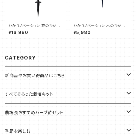
ひかりノベーション 花のひかり
ひかりノベーション 木のひかり
基本セット（2個セット、ポール
追加ライト（タカショー）
¥16,980
¥5,980
短、ポール長、スパイク、ジョイン
ト）
CATEGORY
新商品やお買い得商品はこちら
今イチオシの商品
すべてそろった栽培キット
季節のおすすめ商品
フェルトプランターの栽培キット
農場長おすすめハーブ苗セット
ルーツポーチの栽培キット
農場長おすすめセット
季節を楽しむ