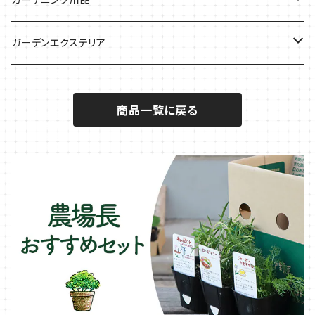
秋植えで料理に
ハーブバスに
葉物野菜のコンパニオン
バジル・ハーブ苗
その他
ガーデンエクステリア
メディカルハーブ
ナスのコンパニオン
セージ・ハーブ苗
VegTrug（ベジトラグ）
プランター・シェルフ
商品一覧に戻る
キュウリのコンパニオン
タイム・ハーブ苗
プランター
パラソル
テラコッタ製プランター
ニンジンのコンパニオン
ボリジ・ハーブ苗
トレリス
樹脂製 / プラ製プランター
イチゴをおいしく育てたい
マロウ・ハーブ苗
オーニング
ファイバー製プランター
ヒソップ・ハーブ苗
シェード
ブリキ製プランター
オレガノ・ハーブ苗
テーブル・チェア・ベンチ