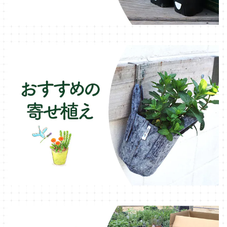
木製プランター
フェンネル・ハーブ苗
デッキ・タイル・人工芝
カモミール・ハーブ苗
イルミネーション・ライト
ラベンダー・ハーブ苗
ローズマリー・ハーブ苗
ガーデンベジタ・イタリア野菜
いちご