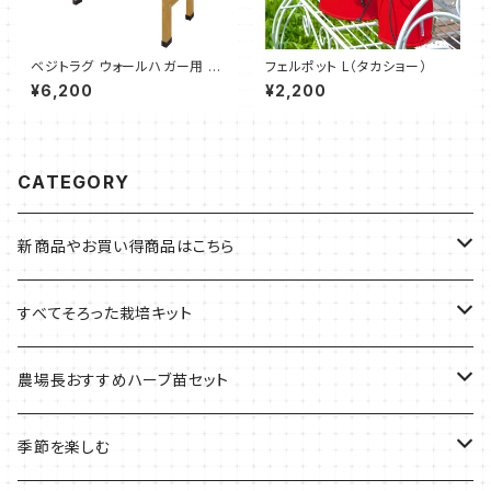
ベジトラグ ウォールハガー用 フ
フェルポット L（タカショー）
レーム温室セット（タカショー）
¥6,200
¥2,200
CATEGORY
新商品やお買い得商品はこちら
今イチオシの商品
すべてそろった栽培キット
季節のおすすめ商品
フェルトプランターの栽培キット
農場長おすすめハーブ苗セット
ルーツポーチの栽培キット
農場長おすすめセット
季節を楽しむ