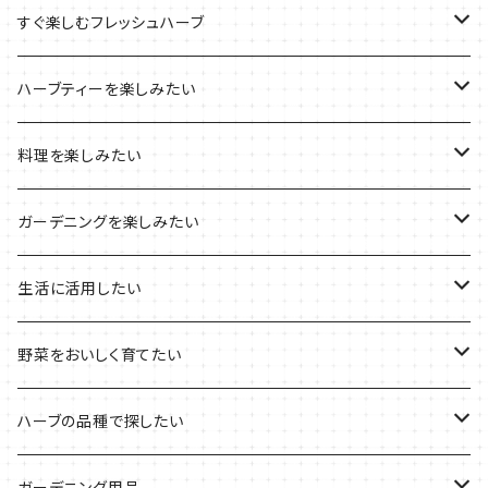
ブリキプランターの栽培キット
おすすめの寄せ植え
2022年のお正月
すぐ楽しむフレッシュハーブ
木製プランターの栽培キット
2022年の母の日
ハーブミックス
ハーブティーを楽しみたい
プラ製プランターの栽培キット
2021年の敬老の日
ハーブブーケ
ハーブティーの定番ハーブ
料理を楽しみたい
その他のプランターの栽培キット
2021年のハロウィン
フレッシュハーブ
リラックスしたい時に
料理の定番ハーブ
ガーデニングを楽しみたい
2021年のクリスマス
シャキッとしたい時に
イタリア料理に
花を楽しみたい
生活に活用したい
デトックスに
魚料理に
カラーリーフ
パーティーハーブ
野菜をおいしく育てたい
気分で香りを楽しみたい
BBQ・肉料理に
ハーブガーデンづくりに
インスタ映えハーブ
トマトのコンパニオン
ハーブの品種で探したい
サラダに使いたい
夏のハーブガーデンに
虫よけに使いたい
ジャガイモのコンパニオン
ミント・ハーブ苗
ガーデニング用品