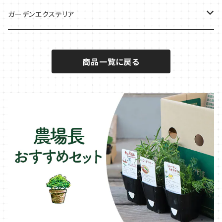
秋植えで料理に
ハーブバスに
葉物野菜のコンパニオン
バジル・ハーブ苗
その他
ガーデンエクステリア
メディカルハーブ
ナスのコンパニオン
セージ・ハーブ苗
VegTrug（ベジトラグ）
プランター・シェルフ
商品一覧に戻る
キュウリのコンパニオン
タイム・ハーブ苗
プランター
パラソル
テラコッタ製プランター
ニンジンのコンパニオン
ボリジ・ハーブ苗
トレリス
樹脂製 / プラ製プランター
イチゴをおいしく育てたい
マロウ・ハーブ苗
オーニング
ファイバー製プランター
ヒソップ・ハーブ苗
シェード
ブリキ製プランター
オレガノ・ハーブ苗
テーブル・チェア・ベンチ
木製プランター