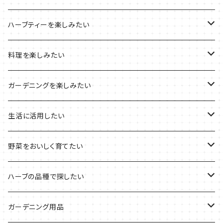
木製プランターの栽培キット
2022年の母の日
ハーブミックス
ハーブティーを楽しみたい
プラ製プランターの栽培キット
2021年の敬老の日
ハーブブーケ
ハーブティーの定番ハーブ
料理を楽しみたい
その他のプランターの栽培キット
2021年のハロウィン
フレッシュハーブ
リラックスしたい時に
料理の定番ハーブ
ガーデニングを楽しみたい
2021年のクリスマス
シャキッとしたい時に
イタリア料理に
花を楽しみたい
生活に活用したい
デトックスに
魚料理に
カラーリーフ
パーティーハーブ
野菜をおいしく育てたい
気分で香りを楽しみたい
BBQ・肉料理に
ハーブガーデンづくりに
インスタ映えハーブ
トマトのコンパニオン
ハーブの品種で探したい
サラダに使いたい
夏のハーブガーデンに
虫よけに使いたい
ジャガイモのコンパニオン
ミント・ハーブ苗
ガーデニング用品