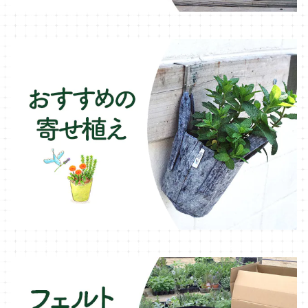
フェンネル・ハーブ苗
デッキ・タイル・人工芝
カモミール・ハーブ苗
イルミネーション・ライト
ラベンダー・ハーブ苗
ローズマリー・ハーブ苗
ガーデンベジタ・イタリア野菜
いちご