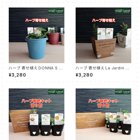
ハーブ 寄せ植え DONNA S 青
ハーブ 寄せ植え La Jardin 茶
苗2個
苗 2個
¥3,280
¥3,280