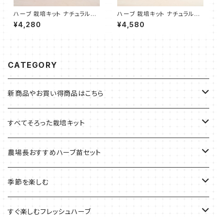
ハーブ 栽培キット ナチュラルウ
ハーブ 栽培キット ナチュラルウ
ッド 四角 苗3個
ッド 長方形 苗4個
¥4,280
¥4,580
CATEGORY
新商品やお買い得商品はこちら
今イチオシの商品
すべてそろった栽培キット
季節のおすすめ商品
フェルトプランターの栽培キット
農場長おすすめハーブ苗セット
ルーツポーチの栽培キット
農場長おすすめセット
季節を楽しむ
ブリキプランターの栽培キット
おすすめの寄せ植え
2022年のお正月
すぐ楽しむフレッシュハーブ