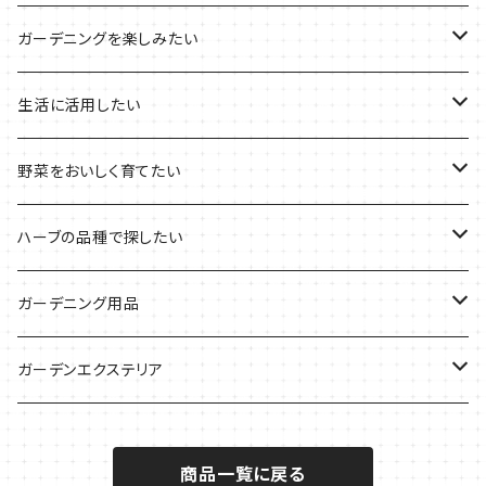
その他のプランターの栽培キット
2021年のハロウィン
フレッシュハーブ
リラックスしたい時に
料理の定番ハーブ
ガーデニングを楽しみたい
2021年のクリスマス
シャキッとしたい時に
イタリア料理に
花を楽しみたい
生活に活用したい
デトックスに
魚料理に
カラーリーフ
パーティーハーブ
野菜をおいしく育てたい
気分で香りを楽しみたい
BBQ・肉料理に
ハーブガーデンづくりに
インスタ映えハーブ
トマトのコンパニオン
ハーブの品種で探したい
サラダに使いたい
夏のハーブガーデンに
虫よけに使いたい
ジャガイモのコンパニオン
ミント・ハーブ苗
ガーデニング用品
秋植えで料理に
ハーブバスに
葉物野菜のコンパニオン
バジル・ハーブ苗
その他
ガーデンエクステリア
メディカルハーブ
ナスのコンパニオン
セージ・ハーブ苗
VegTrug（ベジトラグ）
プランター・シェルフ
商品一覧に戻る