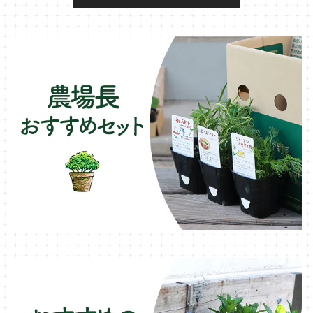
キュウリのコンパニオン
タイム・ハーブ苗
プランター
パラソル
テラコッタ製プランター
ニンジンのコンパニオン
ボリジ・ハーブ苗
トレリス
樹脂製 / プラ製プランター
イチゴをおいしく育てたい
マロウ・ハーブ苗
オーニング
ファイバー製プランター
ヒソップ・ハーブ苗
シェード
ブリキ製プランター
オレガノ・ハーブ苗
テーブル・チェア・ベンチ
木製プランター
フェンネル・ハーブ苗
デッキ・タイル・人工芝
カモミール・ハーブ苗
イルミネーション・ライト
ラベンダー・ハーブ苗