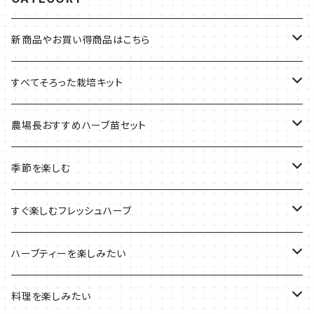
新商品やお買い得商品はこちら
今イチオシの商品
すべてそろった栽培キット
季節のおすすめ商品
フェルトプランターの栽培キット
農場長おすすめハーブ苗セット
ルーツポーチの栽培キット
農場長おすすめセット
季節を楽しむ
ブリキプランターの栽培キット
おすすめの寄せ植え
2022年のお正月
すぐ楽しむフレッシュハーブ
木製プランターの栽培キット
2022年の母の日
ハーブミックス
ハーブティーを楽しみたい
プラ製プランターの栽培キット
2021年の敬老の日
ハーブブーケ
ハーブティーの定番ハーブ
料理を楽しみたい