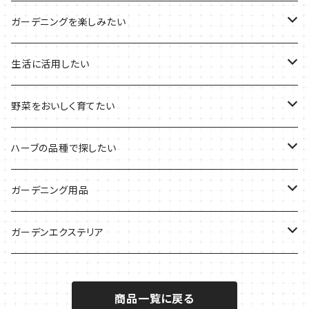
その他のプランターの栽培キット
2021年のハロウィン
フレッシュハーブ
リラックスしたい時に
料理の定番ハーブ
ガーデニングを楽しみたい
2021年のクリスマス
シャキッとしたい時に
イタリア料理に
花を楽しみたい
生活に活用したい
デトックスに
魚料理に
カラーリーフ
パーティーハーブ
野菜をおいしく育てたい
気分で香りを楽しみたい
BBQ・肉料理に
ハーブガーデンづくりに
インスタ映えハーブ
トマトのコンパニオン
ハーブの品種で探したい
サラダに使いたい
夏のハーブガーデンに
虫よけに使いたい
ジャガイモのコンパニオン
ミント・ハーブ苗
ガーデニング用品
秋植えで料理に
ハーブバスに
葉物野菜のコンパニオン
バジル・ハーブ苗
その他
ガーデンエクステリア
メディカルハーブ
ナスのコンパニオン
セージ・ハーブ苗
VegTrug（ベジトラグ）
プランター・シェルフ
商品一覧に戻る