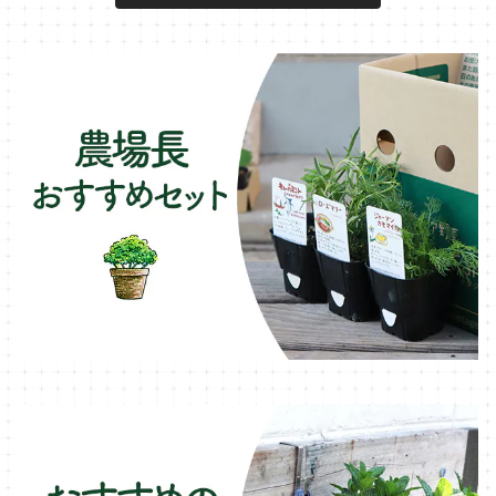
キュウリのコンパニオン
タイム・ハーブ苗
プランター
パラソル
テラコッタ製プランター
ニンジンのコンパニオン
ボリジ・ハーブ苗
トレリス
樹脂製 / プラ製プランター
イチゴをおいしく育てたい
マロウ・ハーブ苗
オーニング
ファイバー製プランター
ヒソップ・ハーブ苗
シェード
ブリキ製プランター
オレガノ・ハーブ苗
テーブル・チェア・ベンチ
木製プランター
フェンネル・ハーブ苗
デッキ・タイル・人工芝
カモミール・ハーブ苗
イルミネーション・ライト
ラベンダー・ハーブ苗