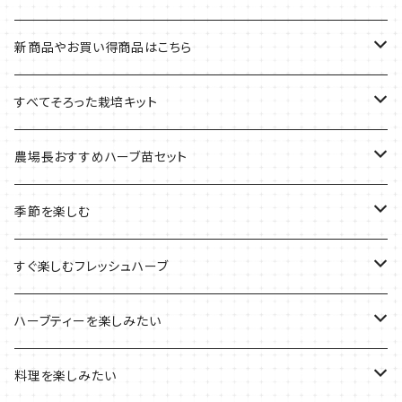
新商品やお買い得商品はこちら
今イチオシの商品
すべてそろった栽培キット
季節のおすすめ商品
フェルトプランターの栽培キット
農場長おすすめハーブ苗セット
ルーツポーチの栽培キット
農場長おすすめセット
季節を楽しむ
ブリキプランターの栽培キット
おすすめの寄せ植え
2022年のお正月
すぐ楽しむフレッシュハーブ
木製プランターの栽培キット
2022年の母の日
ハーブミックス
ハーブティーを楽しみたい
プラ製プランターの栽培キット
2021年の敬老の日
ハーブブーケ
ハーブティーの定番ハーブ
料理を楽しみたい