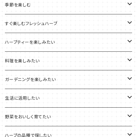
ルーツポーチの栽培キット
農場長おすすめセット
季節を楽しむ
ブリキプランターの栽培キット
おすすめの寄せ植え
2022年のお正月
すぐ楽しむフレッシュハーブ
木製プランターの栽培キット
2022年の母の日
ハーブミックス
ハーブティーを楽しみたい
プラ製プランターの栽培キット
2021年の敬老の日
ハーブブーケ
ハーブティーの定番ハーブ
料理を楽しみたい
その他のプランターの栽培キット
2021年のハロウィン
フレッシュハーブ
リラックスしたい時に
料理の定番ハーブ
ガーデニングを楽しみたい
2021年のクリスマス
シャキッとしたい時に
イタリア料理に
花を楽しみたい
生活に活用したい
デトックスに
魚料理に
カラーリーフ
パーティーハーブ
野菜をおいしく育てたい
気分で香りを楽しみたい
BBQ・肉料理に
ハーブガーデンづくりに
インスタ映えハーブ
トマトのコンパニオン
ハーブの品種で探したい