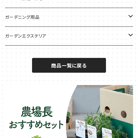
サラダに使いたい
夏のハーブガーデンに
虫よけに使いたい
ジャガイモのコンパニオン
ミント・ハーブ苗
ガーデニング用品
秋植えで料理に
ハーブバスに
葉物野菜のコンパニオン
バジル・ハーブ苗
その他
ガーデンエクステリア
メディカルハーブ
ナスのコンパニオン
セージ・ハーブ苗
VegTrug（ベジトラグ）
プランター・シェルフ
商品一覧に戻る
キュウリのコンパニオン
タイム・ハーブ苗
プランター
パラソル
テラコッタ製プランター
ニンジンのコンパニオン
ボリジ・ハーブ苗
トレリス
樹脂製 / プラ製プランター
イチゴをおいしく育てたい
マロウ・ハーブ苗
オーニング
ファイバー製プランター
ヒソップ・ハーブ苗
シェード