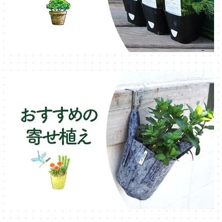
ブリキ製プランター
オレガノ・ハーブ苗
テーブル・チェア・ベンチ
木製プランター
フェンネル・ハーブ苗
デッキ・タイル・人工芝
カモミール・ハーブ苗
イルミネーション・ライト
ラベンダー・ハーブ苗
ローズマリー・ハーブ苗
ガーデンベジタ・イタリア野菜
いちご