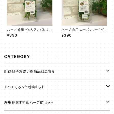
ハーブ 食用 イタリアンパセリ 1
ハーブ 食用 ローズマリー 1パッ
パック
ク
¥390
¥390
CATEGORY
新商品やお買い得商品はこちら
今イチオシの商品
すべてそろった栽培キット
季節のおすすめ商品
フェルトプランターの栽培キット
農場長おすすめハーブ苗セット