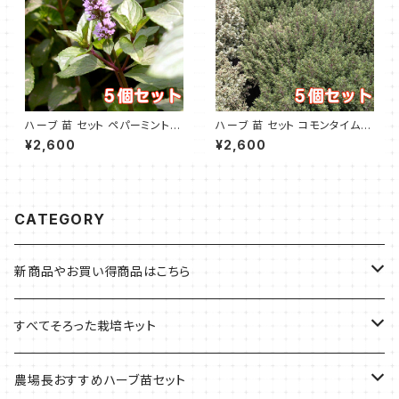
ハーブ 苗 セット ペパーミント 5
ハーブ 苗 セット コモンタイム 5
個
個
¥2,600
¥2,600
CATEGORY
新商品やお買い得商品はこちら
今イチオシの商品
すべてそろった栽培キット
季節のおすすめ商品
フェルトプランターの栽培キット
農場長おすすめハーブ苗セット