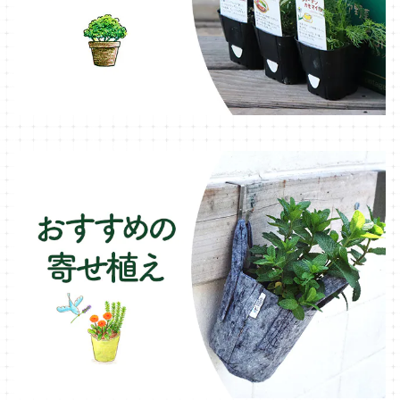
ブリキ製プランター
オレガノ・ハーブ苗
テーブル・チェア・ベンチ
木製プランター
フェンネル・ハーブ苗
デッキ・タイル・人工芝
カモミール・ハーブ苗
イルミネーション・ライト
ラベンダー・ハーブ苗
ローズマリー・ハーブ苗
ガーデンベジタ・イタリア野菜
いちご