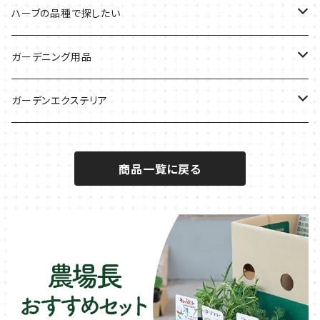
気分で香りを楽しみたい
BBQ・肉料理に
ハーブガーデンづくりに
インスタ映えハーブ
トマトのコンパニオン
ハーブの品種で探したい
サラダに使いたい
夏のハーブガーデンに
虫よけに使いたい
ジャガイモのコンパニオン
ミント・ハーブ苗
ガーデニング用品
秋植えで料理に
ハーブバスに
葉物野菜のコンパニオン
バジル・ハーブ苗
その他
ガーデンエクステリア
メディカルハーブ
ナスのコンパニオン
セージ・ハーブ苗
VegTrug（ベジトラグ）
プランター・シェルフ
商品一覧に戻る
キュウリのコンパニオン
タイム・ハーブ苗
プランター
パラソル
テラコッタ製プランター
ニンジンのコンパニオン
ボリジ・ハーブ苗
トレリス
樹脂製 / プラ製プランター
イチゴをおいしく育てたい
マロウ・ハーブ苗
オーニング
ファイバー製プランター
ヒソップ・ハーブ苗
シェード