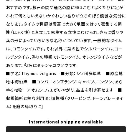
おすすめです。敷石の間や通路の脇に植えこむと歩くたびに足が
ふれて何ともいえないかぐわしい香りが立ちのぼり優雅な気分に
なります。タイムの種類は豊富で大きく地面をはって密集する這
性（ほふく性）と直立して密生する立性にわけられ、さらに香りや
葉の形によっていろいろな名称がついています。一般的なタイム
は、コモンタイムです。それ以外に葉の色でシルバータイム、ゴー
ルデンタイム、香りの種類でレモンタイム、オレンジタイムなどが
あります。和名はタチジャコウソウです。
■学名：Thymus vulgaris ■分類：シソ科多年草 ■原産地：
地中海沿岸 ■コンパニオンプランツ：キャベツ、ニンジン、あら
ゆる植物 アオムシ、ハエがいやがり、益虫を引き寄せます ■
収穫箇所と主な利用法：這性種（クリーピング、ドーンバレータイ
ム）を庭の縁取りに]
International shipping available