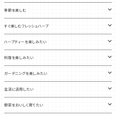
ルーツポーチの栽培キット
農場長おすすめセット
季節を楽しむ
ブリキプランターの栽培キット
おすすめの寄せ植え
2022年のお正月
すぐ楽しむフレッシュハーブ
木製プランターの栽培キット
2022年の母の日
ハーブミックス
ハーブティーを楽しみたい
プラ製プランターの栽培キット
2021年の敬老の日
ハーブブーケ
ハーブティーの定番ハーブ
料理を楽しみたい
その他のプランターの栽培キット
2021年のハロウィン
フレッシュハーブ
リラックスしたい時に
料理の定番ハーブ
ガーデニングを楽しみたい
2021年のクリスマス
シャキッとしたい時に
イタリア料理に
花を楽しみたい
生活に活用したい
デトックスに
魚料理に
カラーリーフ
パーティーハーブ
野菜をおいしく育てたい