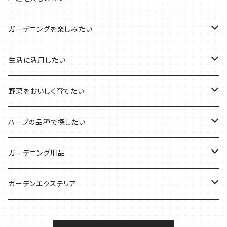
その他のプランターの栽培キット
2021年のハロウィン
フレッシュハーブ
リラックスしたい時に
料理の定番ハーブ
ガーデニングを楽しみたい
2021年のクリスマス
シャキッとしたい時に
イタリア料理に
花を楽しみたい
生活に活用したい
デトックスに
魚料理に
カラーリーフ
パーティーハーブ
野菜をおいしく育てたい
気分で香りを楽しみたい
BBQ・肉料理に
ハーブガーデンづくりに
インスタ映えハーブ
トマトのコンパニオン
ハーブの品種で探したい
サラダに使いたい
夏のハーブガーデンに
虫よけに使いたい
ジャガイモのコンパニオン
ミント・ハーブ苗
ガーデニング用品
秋植えで料理に
ハーブバスに
葉物野菜のコンパニオン
バジル・ハーブ苗
その他
ガーデンエクステリア
メディカルハーブ
ナスのコンパニオン
セージ・ハーブ苗
VegTrug（ベジトラグ）
プランター・シェルフ