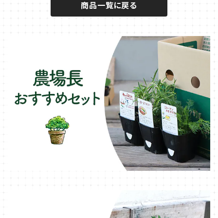
商品一覧に戻る
キュウリのコンパニオン
タイム・ハーブ苗
プランター
パラソル
テラコッタ製プランター
ニンジンのコンパニオン
ボリジ・ハーブ苗
トレリス
樹脂製 / プラ製プランター
イチゴをおいしく育てたい
マロウ・ハーブ苗
オーニング
ファイバー製プランター
ヒソップ・ハーブ苗
シェード
ブリキ製プランター
オレガノ・ハーブ苗
テーブル・チェア・ベンチ
木製プランター
フェンネル・ハーブ苗
デッキ・タイル・人工芝
カモミール・ハーブ苗
イルミネーション・ライト