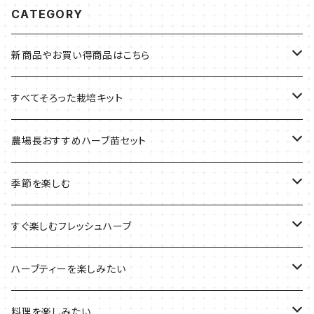
CATEGORY
新商品やお買い得商品はこちら
今イチオシの商品
すべてそろった栽培キット
季節のおすすめ商品
フェルトプランターの栽培キット
農場長おすすめハーブ苗セット
ルーツポーチの栽培キット
農場長おすすめセット
季節を楽しむ
ブリキプランターの栽培キット
おすすめの寄せ植え
2022年のお正月
すぐ楽しむフレッシュハーブ
木製プランターの栽培キット
2022年の母の日
ハーブミックス
ハーブティーを楽しみたい
プラ製プランターの栽培キット
2021年の敬老の日
ハーブブーケ
ハーブティーの定番ハーブ
料理を楽しみたい