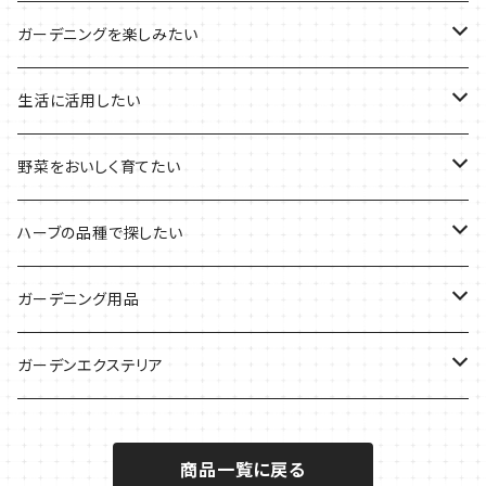
その他のプランターの栽培キット
2021年のハロウィン
フレッシュハーブ
リラックスしたい時に
料理の定番ハーブ
ガーデニングを楽しみたい
2021年のクリスマス
シャキッとしたい時に
イタリア料理に
花を楽しみたい
生活に活用したい
デトックスに
魚料理に
カラーリーフ
パーティーハーブ
野菜をおいしく育てたい
気分で香りを楽しみたい
BBQ・肉料理に
ハーブガーデンづくりに
インスタ映えハーブ
トマトのコンパニオン
ハーブの品種で探したい
サラダに使いたい
夏のハーブガーデンに
虫よけに使いたい
ジャガイモのコンパニオン
ミント・ハーブ苗
ガーデニング用品
秋植えで料理に
ハーブバスに
葉物野菜のコンパニオン
バジル・ハーブ苗
その他
ガーデンエクステリア
メディカルハーブ
ナスのコンパニオン
セージ・ハーブ苗
VegTrug（ベジトラグ）
プランター・シェルフ
商品一覧に戻る