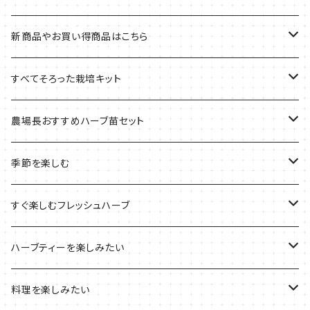
新商品やお買い得商品はこちら
今イチオシの商品
すべてそろった栽培キット
季節のおすすめ商品
フェルトプランターの栽培キット
農場長おすすめハーブ苗セット
ルーツポーチの栽培キット
農場長おすすめセット
季節を楽しむ
ブリキプランターの栽培キット
おすすめの寄せ植え
2022年のお正月
すぐ楽しむフレッシュハーブ
木製プランターの栽培キット
2022年の母の日
ハーブミックス
ハーブティーを楽しみたい
プラ製プランターの栽培キット
2021年の敬老の日
ハーブブーケ
ハーブティーの定番ハーブ
料理を楽しみたい