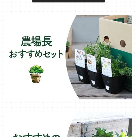
キュウリのコンパニオン
タイム・ハーブ苗
プランター
パラソル
テラコッタ製プランター
ニンジンのコンパニオン
ボリジ・ハーブ苗
トレリス
樹脂製 / プラ製プランター
イチゴをおいしく育てたい
マロウ・ハーブ苗
オーニング
ファイバー製プランター
ヒソップ・ハーブ苗
シェード
ブリキ製プランター
オレガノ・ハーブ苗
テーブル・チェア・ベンチ
木製プランター
フェンネル・ハーブ苗
デッキ・タイル・人工芝
カモミール・ハーブ苗
イルミネーション・ライト
ラベンダー・ハーブ苗