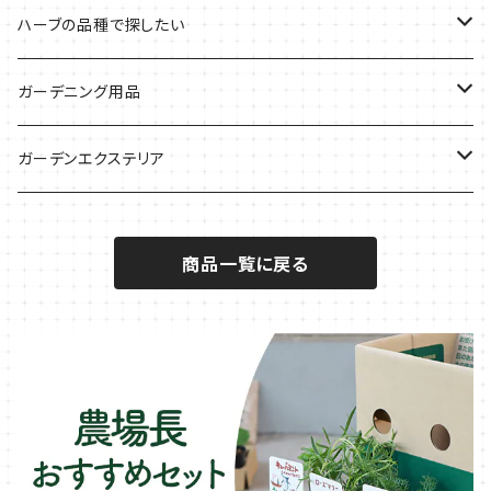
気分で香りを楽しみたい
BBQ・肉料理に
ハーブガーデンづくりに
インスタ映えハーブ
トマトのコンパニオン
ハーブの品種で探したい
サラダに使いたい
夏のハーブガーデンに
虫よけに使いたい
ジャガイモのコンパニオン
ミント・ハーブ苗
ガーデニング用品
秋植えで料理に
ハーブバスに
葉物野菜のコンパニオン
バジル・ハーブ苗
その他
ガーデンエクステリア
メディカルハーブ
ナスのコンパニオン
セージ・ハーブ苗
VegTrug（ベジトラグ）
プランター・シェルフ
商品一覧に戻る
キュウリのコンパニオン
タイム・ハーブ苗
プランター
パラソル
テラコッタ製プランター
ニンジンのコンパニオン
ボリジ・ハーブ苗
トレリス
樹脂製 / プラ製プランター
イチゴをおいしく育てたい
マロウ・ハーブ苗
オーニング
ファイバー製プランター