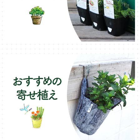
ヒソップ・ハーブ苗
シェード
ブリキ製プランター
オレガノ・ハーブ苗
テーブル・チェア・ベンチ
木製プランター
フェンネル・ハーブ苗
デッキ・タイル・人工芝
カモミール・ハーブ苗
イルミネーション・ライト
ラベンダー・ハーブ苗
ローズマリー・ハーブ苗
ガーデンベジタ・イタリア野菜
いちご