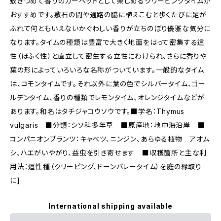
敷きつめて香りのカーペットとして楽しめるクリーピングタイムが
おすすめです。敷石の間や通路の脇に植えこむと歩くたびに足が
ふれて何ともいえないかぐわしい香りが立ちのぼり優雅な気分に
なります。タイムの種類は豊富で大きく地面をはって密集する這
性（ほふく性）と直立して密生する立性にわけられ、さらに香りや
葉の形によっていろいろな名称がついています。一般的なタイム
は、コモンタイムです。それ以外に葉の色でシルバータイム、ゴー
ルデンタイム、香りの種類でレモンタイム、オレンジタイムなどが
あります。和名はタチジャコウソウです。■学名：Thymus
vulgaris ■分類：シソ科多年草 ■原産地：地中海沿岸 ■
コンパニオンプランツ：キャベツ、ニンジン、あらゆる植物 アオム
シ、ハエがいやがり、益虫を引き寄せます ■収穫箇所と主な利
用法：這性種（クリーピング、ドーンバレータイム）を庭の縁取り
に]
International shipping available