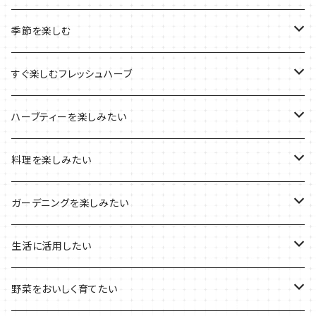
ルーツポーチの栽培キット
農場長おすすめセット
季節を楽しむ
ブリキプランターの栽培キット
おすすめの寄せ植え
2022年のお正月
すぐ楽しむフレッシュハーブ
木製プランターの栽培キット
2022年の母の日
ハーブミックス
ハーブティーを楽しみたい
プラ製プランターの栽培キット
2021年の敬老の日
ハーブブーケ
ハーブティーの定番ハーブ
料理を楽しみたい
その他のプランターの栽培キット
2021年のハロウィン
フレッシュハーブ
リラックスしたい時に
料理の定番ハーブ
ガーデニングを楽しみたい
2021年のクリスマス
シャキッとしたい時に
イタリア料理に
花を楽しみたい
生活に活用したい
デトックスに
魚料理に
カラーリーフ
パーティーハーブ
野菜をおいしく育てたい