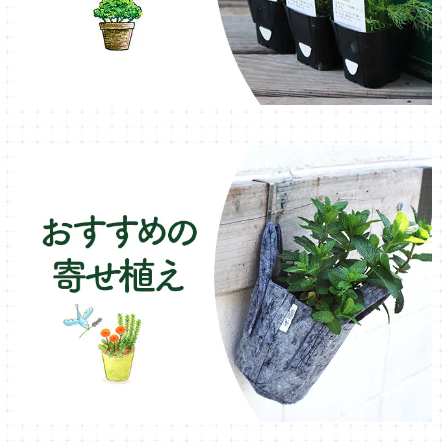
ブリキ製プランター
オレガノ・ハーブ苗
テーブル・チェア・ベンチ
木製プランター
フェンネル・ハーブ苗
デッキ・タイル・人工芝
カモミール・ハーブ苗
イルミネーション・ライト
ラベンダー・ハーブ苗
ローズマリー・ハーブ苗
ガーデンベジタ・イタリア野菜
いちご