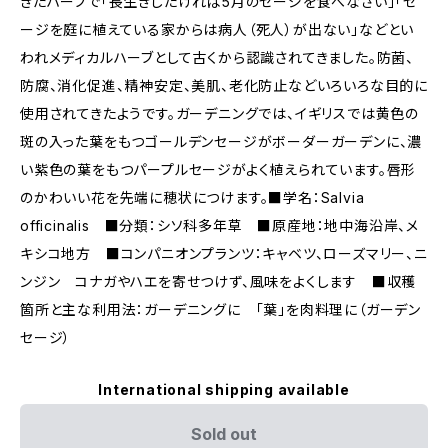
きたハーブで「長生きしたければ5月のセージを食べなさい」「セ
ージを庭に植えている家からは病人（死人）が出ない」などとい
われメディカルハーブとして古くから認識されてきました。防菌、
防腐、消化促進、精神安定、美肌、老化防止などいろいろな目的に
使用されてきたようです。ガーデニングでは、イギリスでは黄色の
斑の入った葉をもつゴールデンセージがボーダーガーデンに、濃
い紫色の葉をもつパープルセージがよく植えられています。唇形
のかわいい花を先端に穂状につけます。■学名：Salvia
officinalis ■分類：シソ科多年草 ■原産地：地中海沿岸、メ
キシコ地方 ■コンパニオンプランツ：キャベツ、ローズマリー、ニ
ンジン コナガやハエを寄せつけず、風味をよくします ■収穫
箇所と主な利用法：ガーデニングに 「葉」を肉料理に（ガーデン
セージ）
International shipping available
Sold out