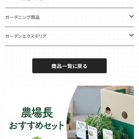
サラダに使いたい
夏のハーブガーデンに
虫よけに使いたい
ジャガイモのコンパニオン
ミント・ハーブ苗
ガーデニング用品
秋植えで料理に
ハーブバスに
葉物野菜のコンパニオン
バジル・ハーブ苗
その他
ガーデンエクステリア
メディカルハーブ
ナスのコンパニオン
セージ・ハーブ苗
VegTrug（ベジトラグ）
プランター・シェルフ
商品一覧に戻る
キュウリのコンパニオン
タイム・ハーブ苗
プランター
パラソル
テラコッタ製プランター
ニンジンのコンパニオン
ボリジ・ハーブ苗
トレリス
樹脂製 / プラ製プランター
イチゴをおいしく育てたい
マロウ・ハーブ苗
オーニング
ファイバー製プランター
ヒソップ・ハーブ苗
シェード