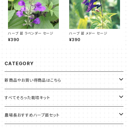
ハーブ 苗 ラベンダー セージ
ハーブ 苗 メドー セージ
¥390
¥390
CATEGORY
新商品やお買い得商品はこちら
今イチオシの商品
すべてそろった栽培キット
季節のおすすめ商品
フェルトプランターの栽培キット
農場長おすすめハーブ苗セット