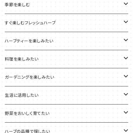
ルーツポーチの栽培キット
農場長おすすめセット
季節を楽しむ
ブリキプランターの栽培キット
おすすめの寄せ植え
2022年のお正月
すぐ楽しむフレッシュハーブ
木製プランターの栽培キット
2022年の母の日
ハーブミックス
ハーブティーを楽しみたい
プラ製プランターの栽培キット
2021年の敬老の日
ハーブブーケ
ハーブティーの定番ハーブ
料理を楽しみたい
その他のプランターの栽培キット
2021年のハロウィン
フレッシュハーブ
リラックスしたい時に
料理の定番ハーブ
ガーデニングを楽しみたい
2021年のクリスマス
シャキッとしたい時に
イタリア料理に
花を楽しみたい
生活に活用したい
デトックスに
魚料理に
カラーリーフ
パーティーハーブ
野菜をおいしく育てたい
気分で香りを楽しみたい
BBQ・肉料理に
ハーブガーデンづくりに
インスタ映えハーブ
トマトのコンパニオン
ハーブの品種で探したい