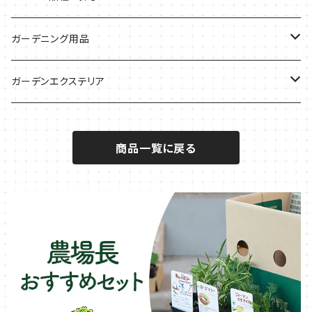
サラダに使いたい
夏のハーブガーデンに
虫よけに使いたい
ジャガイモのコンパニオン
ミント・ハーブ苗
ガーデニング用品
秋植えで料理に
ハーブバスに
葉物野菜のコンパニオン
バジル・ハーブ苗
その他
ガーデンエクステリア
メディカルハーブ
ナスのコンパニオン
セージ・ハーブ苗
VegTrug（ベジトラグ）
プランター・シェルフ
商品一覧に戻る
キュウリのコンパニオン
タイム・ハーブ苗
プランター
パラソル
テラコッタ製プランター
ニンジンのコンパニオン
ボリジ・ハーブ苗
トレリス
樹脂製 / プラ製プランター
イチゴをおいしく育てたい
マロウ・ハーブ苗
オーニング
ファイバー製プランター
ヒソップ・ハーブ苗
シェード