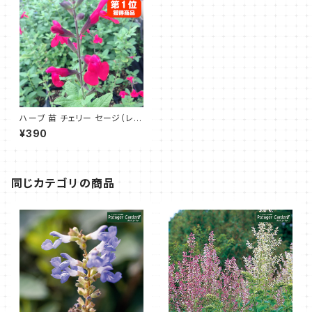
ハーブ 苗 チェリー セージ（レッ
ド）
¥390
同じカテゴリの商品