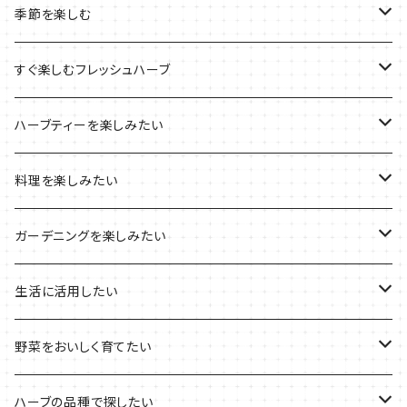
ルーツポーチの栽培キット
農場長おすすめセット
季節を楽しむ
ブリキプランターの栽培キット
おすすめの寄せ植え
2022年のお正月
すぐ楽しむフレッシュハーブ
木製プランターの栽培キット
2022年の母の日
ハーブミックス
ハーブティーを楽しみたい
プラ製プランターの栽培キット
2021年の敬老の日
ハーブブーケ
ハーブティーの定番ハーブ
料理を楽しみたい
その他のプランターの栽培キット
2021年のハロウィン
フレッシュハーブ
リラックスしたい時に
料理の定番ハーブ
ガーデニングを楽しみたい
2021年のクリスマス
シャキッとしたい時に
イタリア料理に
花を楽しみたい
生活に活用したい
デトックスに
魚料理に
カラーリーフ
パーティーハーブ
野菜をおいしく育てたい
気分で香りを楽しみたい
BBQ・肉料理に
ハーブガーデンづくりに
インスタ映えハーブ
トマトのコンパニオン
ハーブの品種で探したい