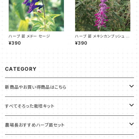
ハーブ 苗 メドー セージ
ハーブ 苗 メキシカンブッシュ セ
ージ
¥390
¥390
CATEGORY
新商品やお買い得商品はこちら
今イチオシの商品
すべてそろった栽培キット
季節のおすすめ商品
フェルトプランターの栽培キット
農場長おすすめハーブ苗セット