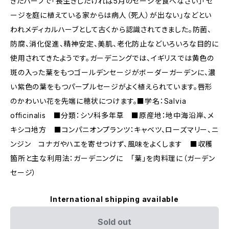
きたハーブで「長生きしたければ5月のセージを食べなさい」「セ
ージを庭に植えている家からは病人（死人）が出ない」などとい
われメディカルハーブとして古くから認識されてきました。防菌、
防腐、消化促進、精神安定、美肌、老化防止などいろいろな目的に
使用されてきたようです。ガーデニングでは、イギリスでは黄色の
斑の入った葉をもつゴールデンセージがボーダーガーデンに、濃
い紫色の葉をもつパープルセージがよく植えられています。唇形
のかわいい花を先端に穂状につけます。■学名：Salvia
officinalis ■分類：シソ科多年草 ■原産地：地中海沿岸、メ
キシコ地方 ■コンパニオンプランツ：キャベツ、ローズマリー、ニ
ンジン コナガやハエを寄せつけず、風味をよくします ■収穫
箇所と主な利用法：ガーデニングに 「葉」を肉料理に（ガーデン
セージ）
International shipping available
Sold out