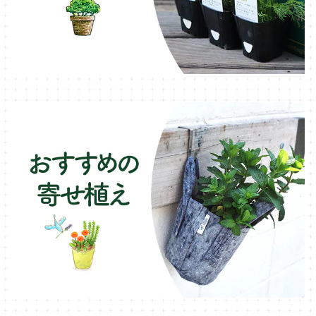
ブリキ製プランター
オレガノ・ハーブ苗
テーブル・チェア・ベンチ
木製プランター
フェンネル・ハーブ苗
デッキ・タイル・人工芝
カモミール・ハーブ苗
イルミネーション・ライト
ラベンダー・ハーブ苗
ローズマリー・ハーブ苗
ガーデンベジタ・イタリア野菜
いちご