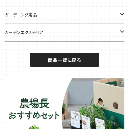
サラダに使いたい
夏のハーブガーデンに
虫よけに使いたい
ジャガイモのコンパニオン
ミント・ハーブ苗
ガーデニング用品
秋植えで料理に
ハーブバスに
葉物野菜のコンパニオン
バジル・ハーブ苗
その他
ガーデンエクステリア
メディカルハーブ
ナスのコンパニオン
セージ・ハーブ苗
VegTrug（ベジトラグ）
プランター・シェルフ
商品一覧に戻る
キュウリのコンパニオン
タイム・ハーブ苗
プランター
パラソル
テラコッタ製プランター
ニンジンのコンパニオン
ボリジ・ハーブ苗
トレリス
樹脂製 / プラ製プランター
イチゴをおいしく育てたい
マロウ・ハーブ苗
オーニング
ファイバー製プランター
ヒソップ・ハーブ苗
シェード