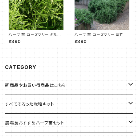
ハーブ 苗 ローズマリー ギルテ
ハーブ 苗 ローズマリー 這性
ッド
¥390
¥390
CATEGORY
新商品やお買い得商品はこちら
今イチオシの商品
すべてそろった栽培キット
季節のおすすめ商品
フェルトプランターの栽培キット
農場長おすすめハーブ苗セット