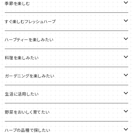
ルーツポーチの栽培キット
農場長おすすめセット
季節を楽しむ
ブリキプランターの栽培キット
おすすめの寄せ植え
2022年のお正月
すぐ楽しむフレッシュハーブ
木製プランターの栽培キット
2022年の母の日
ハーブミックス
ハーブティーを楽しみたい
プラ製プランターの栽培キット
2021年の敬老の日
ハーブブーケ
ハーブティーの定番ハーブ
料理を楽しみたい
その他のプランターの栽培キット
2021年のハロウィン
フレッシュハーブ
リラックスしたい時に
料理の定番ハーブ
ガーデニングを楽しみたい
2021年のクリスマス
シャキッとしたい時に
イタリア料理に
花を楽しみたい
生活に活用したい
デトックスに
魚料理に
カラーリーフ
パーティーハーブ
野菜をおいしく育てたい
気分で香りを楽しみたい
BBQ・肉料理に
ハーブガーデンづくりに
インスタ映えハーブ
トマトのコンパニオン
ハーブの品種で探したい