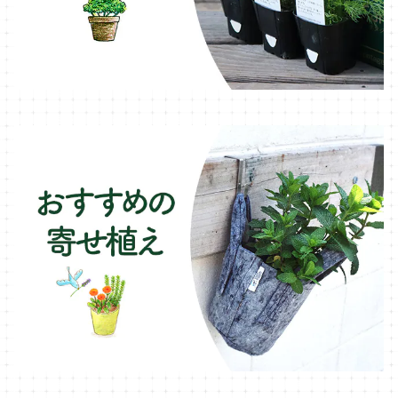
ブリキ製プランター
オレガノ・ハーブ苗
テーブル・チェア・ベンチ
木製プランター
フェンネル・ハーブ苗
デッキ・タイル・人工芝
カモミール・ハーブ苗
イルミネーション・ライト
ラベンダー・ハーブ苗
ローズマリー・ハーブ苗
ガーデンベジタ・イタリア野菜
いちご