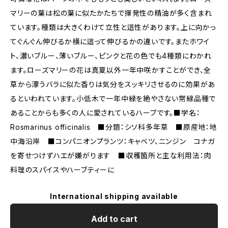
マリーの葉は松の葉に似たかたちで揮発性の精油が多く含まれ
ています。種類は大きくわけて立性と這性があります。上に向かっ
てぐんぐん伸びるか横に這って伸びるかの違いです。またホワイ
ト、濃いブルー、薄いブルー、ピンクと花の色でも4種類にわかれ
ます。ローズマリーの花は真夏以外一年中咲かすことができ、全
草から漂うバラに似た香りは気分をスッキリさせるのに効果があ
るといわれています。小低木で一年中緑を絶やさない常緑品種で
あることからも多くの人に愛されているハーブです。■学名：
Rosmarinus officinalis ■分類：シソ科多年草 ■原産地：地
中海沿岸 ■コンパニオンプランツ：キャベツ、ニンジン コナガ
を寄せつけずハエが嫌がります ■収穫箇所と主な利用法：肉
料理のスパイスやハーブティーに
International shipping available
Add to cart