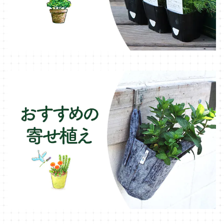
ブリキ製プランター
オレガノ・ハーブ苗
テーブル・チェア・ベンチ
木製プランター
フェンネル・ハーブ苗
デッキ・タイル・人工芝
カモミール・ハーブ苗
イルミネーション・ライト
ラベンダー・ハーブ苗
ローズマリー・ハーブ苗
ガーデンベジタ・イタリア野菜
いちご