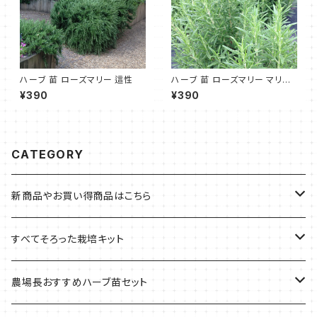
ハーブ 苗 ローズマリー 這性
ハーブ 苗 ローズマリー マリン
ブルー
¥390
¥390
CATEGORY
新商品やお買い得商品はこちら
今イチオシの商品
すべてそろった栽培キット
季節のおすすめ商品
フェルトプランターの栽培キット
農場長おすすめハーブ苗セット