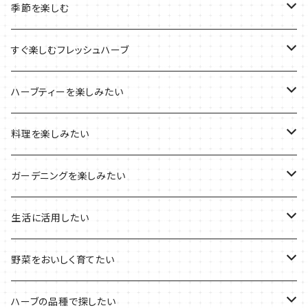
ルーツポーチの栽培キット
農場長おすすめセット
季節を楽しむ
ブリキプランターの栽培キット
おすすめの寄せ植え
2022年のお正月
すぐ楽しむフレッシュハーブ
木製プランターの栽培キット
2022年の母の日
ハーブミックス
ハーブティーを楽しみたい
プラ製プランターの栽培キット
2021年の敬老の日
ハーブブーケ
ハーブティーの定番ハーブ
料理を楽しみたい
その他のプランターの栽培キット
2021年のハロウィン
フレッシュハーブ
リラックスしたい時に
料理の定番ハーブ
ガーデニングを楽しみたい
2021年のクリスマス
シャキッとしたい時に
イタリア料理に
花を楽しみたい
生活に活用したい
デトックスに
魚料理に
カラーリーフ
パーティーハーブ
野菜をおいしく育てたい
気分で香りを楽しみたい
BBQ・肉料理に
ハーブガーデンづくりに
インスタ映えハーブ
トマトのコンパニオン
ハーブの品種で探したい