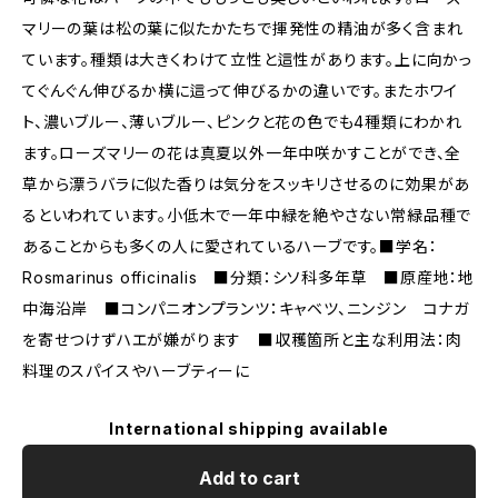
マリーの葉は松の葉に似たかたちで揮発性の精油が多く含まれ
ています。種類は大きくわけて立性と這性があります。上に向かっ
てぐんぐん伸びるか横に這って伸びるかの違いです。またホワイ
ト、濃いブルー、薄いブルー、ピンクと花の色でも4種類にわかれ
ます。ローズマリーの花は真夏以外一年中咲かすことができ、全
草から漂うバラに似た香りは気分をスッキリさせるのに効果があ
るといわれています。小低木で一年中緑を絶やさない常緑品種で
あることからも多くの人に愛されているハーブです。■学名：
Rosmarinus officinalis ■分類：シソ科多年草 ■原産地：地
中海沿岸 ■コンパニオンプランツ：キャベツ、ニンジン コナガ
を寄せつけずハエが嫌がります ■収穫箇所と主な利用法：肉
料理のスパイスやハーブティーに
International shipping available
Add to cart