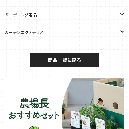
サラダに使いたい
夏のハーブガーデンに
虫よけに使いたい
ジャガイモのコンパニオン
ミント・ハーブ苗
ガーデニング用品
秋植えで料理に
ハーブバスに
葉物野菜のコンパニオン
バジル・ハーブ苗
その他
ガーデンエクステリア
メディカルハーブ
ナスのコンパニオン
セージ・ハーブ苗
VegTrug（ベジトラグ）
プランター・シェルフ
商品一覧に戻る
キュウリのコンパニオン
タイム・ハーブ苗
プランター
パラソル
テラコッタ製プランター
ニンジンのコンパニオン
ボリジ・ハーブ苗
トレリス
樹脂製 / プラ製プランター
イチゴをおいしく育てたい
マロウ・ハーブ苗
オーニング
ファイバー製プランター
ヒソップ・ハーブ苗
シェード