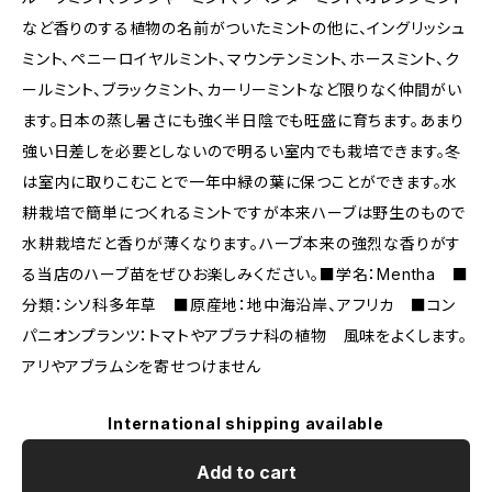
など香りのする植物の名前がついたミントの他に、イングリッシュ
ミント、ペニーロイヤルミント、マウンテンミント、ホースミント、ク
ールミント、ブラックミント、カーリーミントなど限りなく仲間がい
ます。日本の蒸し暑さにも強く半日陰でも旺盛に育ちます。あまり
強い日差しを必要としないので明るい室内でも栽培できます。冬
は室内に取りこむことで一年中緑の葉に保つことができます。水
耕栽培で簡単につくれるミントですが本来ハーブは野生のもので
水耕栽培だと香りが薄くなります。ハーブ本来の強烈な香りがす
る当店のハーブ苗をぜひお楽しみください。■学名：Mentha ■
分類：シソ科多年草 ■原産地：地中海沿岸、アフリカ ■コン
パニオンプランツ：トマトやアブラナ科の植物 風味をよくします。
アリやアブラムシを寄せつけません
International shipping available
Add to cart