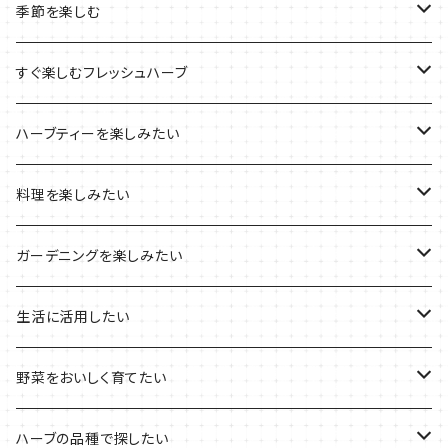
ルーツポーチの栽培キット
農場長おすすめセット
季節を楽しむ
ブリキプランターの栽培キット
おすすめの寄せ植え
2022年のお正月
すぐ楽しむフレッシュハーブ
木製プランターの栽培キット
2022年の母の日
ハーブミックス
ハーブティーを楽しみたい
プラ製プランターの栽培キット
2021年の敬老の日
ハーブブーケ
ハーブティーの定番ハーブ
料理を楽しみたい
その他のプランターの栽培キット
2021年のハロウィン
フレッシュハーブ
リラックスしたい時に
料理の定番ハーブ
ガーデニングを楽しみたい
2021年のクリスマス
シャキッとしたい時に
イタリア料理に
花を楽しみたい
生活に活用したい
デトックスに
魚料理に
カラーリーフ
パーティーハーブ
野菜をおいしく育てたい
気分で香りを楽しみたい
BBQ・肉料理に
ハーブガーデンづくりに
インスタ映えハーブ
トマトのコンパニオン
ハーブの品種で探したい