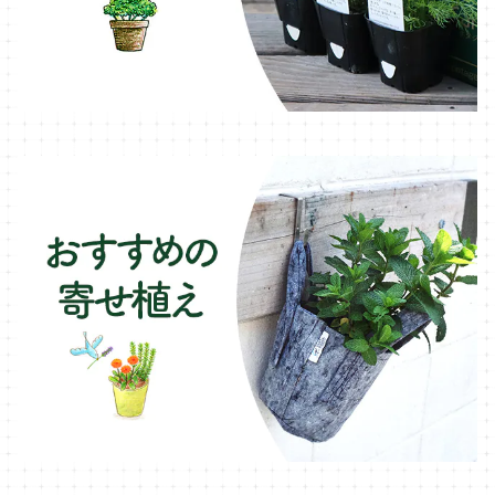
ブリキ製プランター
オレガノ・ハーブ苗
テーブル・チェア・ベンチ
木製プランター
フェンネル・ハーブ苗
デッキ・タイル・人工芝
カモミール・ハーブ苗
イルミネーション・ライト
ラベンダー・ハーブ苗
ローズマリー・ハーブ苗
ガーデンベジタ・イタリア野菜
いちご