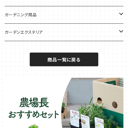
サラダに使いたい
夏のハーブガーデンに
虫よけに使いたい
ジャガイモのコンパニオン
ミント・ハーブ苗
ガーデニング用品
秋植えで料理に
ハーブバスに
葉物野菜のコンパニオン
バジル・ハーブ苗
その他
ガーデンエクステリア
メディカルハーブ
ナスのコンパニオン
セージ・ハーブ苗
VegTrug（ベジトラグ）
プランター・シェルフ
商品一覧に戻る
キュウリのコンパニオン
タイム・ハーブ苗
プランター
パラソル
テラコッタ製プランター
ニンジンのコンパニオン
ボリジ・ハーブ苗
トレリス
樹脂製 / プラ製プランター
イチゴをおいしく育てたい
マロウ・ハーブ苗
オーニング
ファイバー製プランター
ヒソップ・ハーブ苗
シェード