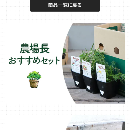
商品一覧に戻る
キュウリのコンパニオン
タイム・ハーブ苗
プランター
パラソル
テラコッタ製プランター
ニンジンのコンパニオン
ボリジ・ハーブ苗
トレリス
樹脂製 / プラ製プランター
イチゴをおいしく育てたい
マロウ・ハーブ苗
オーニング
ファイバー製プランター
ヒソップ・ハーブ苗
シェード
ブリキ製プランター
オレガノ・ハーブ苗
テーブル・チェア・ベンチ
木製プランター
フェンネル・ハーブ苗
デッキ・タイル・人工芝
カモミール・ハーブ苗
イルミネーション・ライト