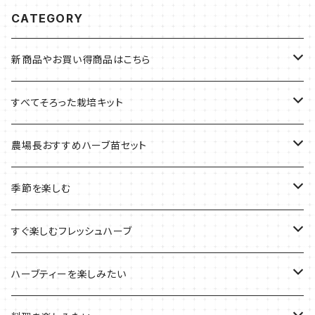
CATEGORY
新商品やお買い得商品はこちら
今イチオシの商品
すべてそろった栽培キット
季節のおすすめ商品
フェルトプランターの栽培キット
農場長おすすめハーブ苗セット
ルーツポーチの栽培キット
農場長おすすめセット
季節を楽しむ
ブリキプランターの栽培キット
おすすめの寄せ植え
2022年のお正月
すぐ楽しむフレッシュハーブ
木製プランターの栽培キット
2022年の母の日
ハーブミックス
ハーブティーを楽しみたい