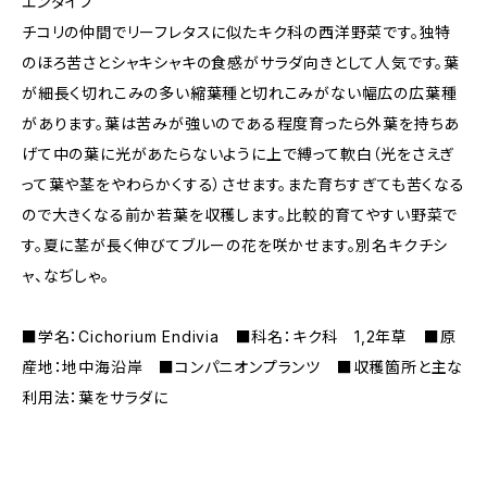
エンダイブ
チコリの仲間でリーフレタスに似たキク科の西洋野菜です。独特
のほろ苦さとシャキシャキの食感がサラダ向きとして人気です。葉
が細長く切れこみの多い縮葉種と切れこみがない幅広の広葉種
があります。葉は苦みが強いのである程度育ったら外葉を持ちあ
げて中の葉に光があたらないように上で縛って軟白（光をさえぎ
って葉や茎をやわらかくする）させます。また育ちすぎても苦くなる
ので大きくなる前か若葉を収穫します。比較的育てやすい野菜で
す。夏に茎が長く伸びてブルーの花を咲かせます。別名キクチシ
ャ、なぢしゃ。
■学名：Cichorium Endivia ■科名：キク科 1,2年草 ■原
産地：地中海沿岸 ■コンパニオンプランツ ■収穫箇所と主な
利用法：葉をサラダに