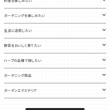
プラ製プランターの栽培キット
2021年の敬老の日
ハーブブーケ
ハーブティーの定番ハーブ
料理を楽しみたい
その他のプランターの栽培キット
2021年のハロウィン
フレッシュハーブ
リラックスしたい時に
料理の定番ハーブ
ガーデニングを楽しみたい
2021年のクリスマス
シャキッとしたい時に
イタリア料理に
花を楽しみたい
生活に活用したい
デトックスに
魚料理に
カラーリーフ
パーティーハーブ
野菜をおいしく育てたい
気分で香りを楽しみたい
BBQ・肉料理に
ハーブガーデンづくりに
インスタ映えハーブ
トマトのコンパニオン
ハーブの品種で探したい
サラダに使いたい
夏のハーブガーデンに
虫よけに使いたい
ジャガイモのコンパニオン
ミント・ハーブ苗
ガーデニング用品
秋植えで料理に
ハーブバスに
葉物野菜のコンパニオン
バジル・ハーブ苗
その他
ガーデンエクステリア
メディカルハーブ
ナスのコンパニオン
セージ・ハーブ苗
VegTrug（ベジトラグ）
プランター・シェルフ